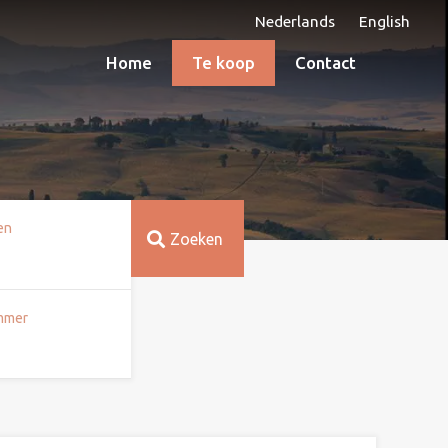
Nederlands
English
Home
Te koop
Contact
en
Zoeken
mmer