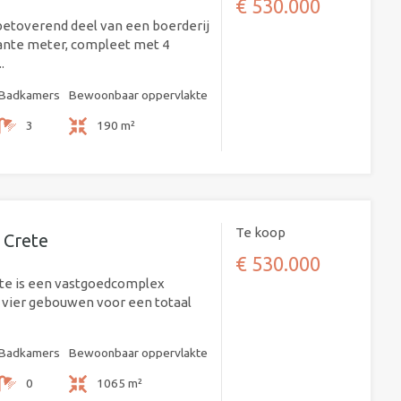
€ 530.000
etoverend deel van een boerderij
ante meter, compleet met 4
.
Badkamers
Bewoonbaar oppervlakte
3
190 m²
Te koop
 Crete
€ 530.000
ete is een vastgoedcomplex
 vier gebouwen voor een totaal
Badkamers
Bewoonbaar oppervlakte
0
1065 m²