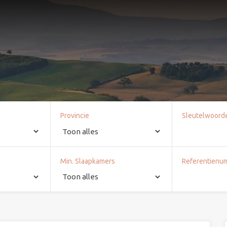
Provincie
Sleutelwoord
Min. Slaapkamers
Referentienu