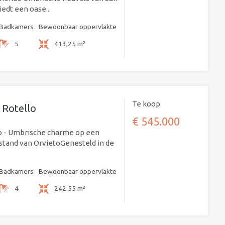
edt een oase...
Badkamers
Bewoonbaar oppervlakte
5
413,25 m²
Te koop
 Rotello
€ 545.000
o - Umbrische charme op een
tand van OrvietoGenesteld in de
Badkamers
Bewoonbaar oppervlakte
4
242.55 m²