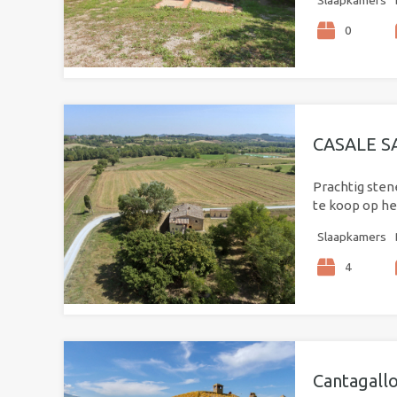
Slaapkamers
0
CASALE 
Prachtig ste
te koop op he
Slaapkamers
4
Cantagall