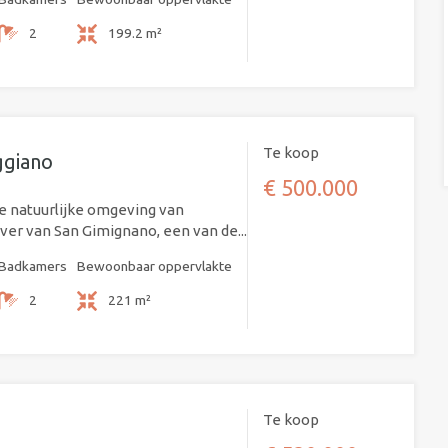
2
199.2 m²
Te koop
ggiano
€ 500.000
ge natuurlijke omgeving van
 ver van San Gimignano, een van de...
Badkamers
Bewoonbaar oppervlakte
2
221 m²
Te koop