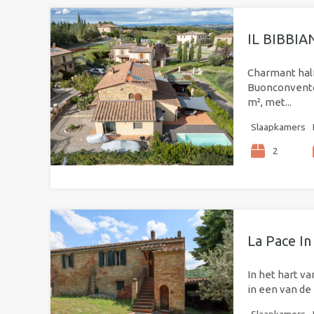
IL BIBBI
Charmant half
Buonconvento 
m², met...
Slaapkamers
2
La Pace In
In het hart v
in een van de