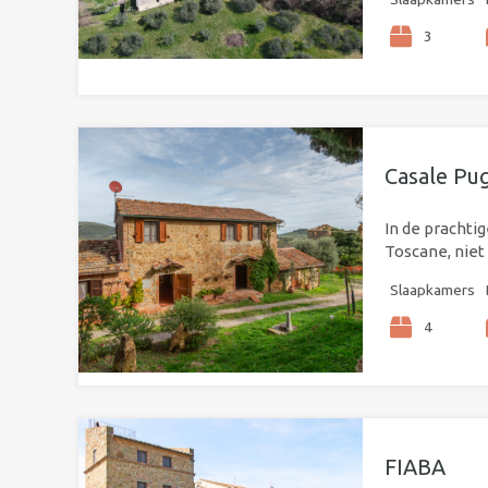
3
Casale Pu
In de prachti
Toscane, niet
Slaapkamers
4
FIABA