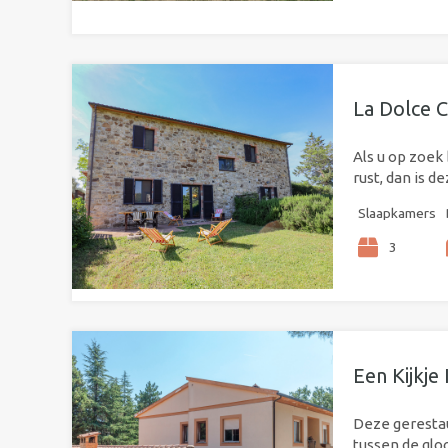
La Dolce C
Als u op zoek
rust, dan is d
Slaapkamers
3
Een Kijkje
Deze gerestau
tussen de glo