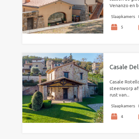
Venanzo en bi
Slaapkamers
5
Casale Del
Casale Rotell
steenworp afs
rust van...
Slaapkamers
4