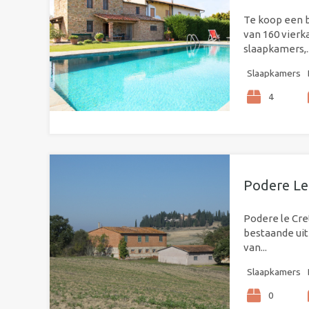
Te koop een b
van 160 vierk
slaapkamers,..
Slaapkamers
4
Podere Le
Podere le Cr
bestaande uit
van...
Slaapkamers
0