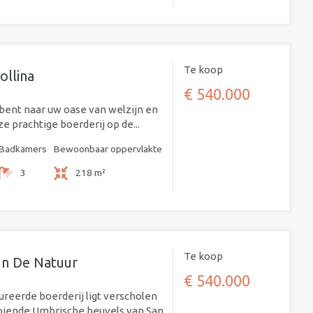
Te koop
ollina
€ 540.000
 bent naar uw oase van welzijn en
eze prachtige boerderij op de...
Badkamers
Bewoonbaar oppervlakte
3
218 m²
Te koop
 In De Natuur
€ 540.000
reerde boerderij ligt verscholen
oiende Umbrische heuvels van San