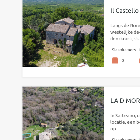
Il Castell
Langs de Rome
westelijke de
doorkruist, sta
Slaapkamers
0
LA DIMORA
In Sarteano, 
locatie, een 
op...
Slaapkamers