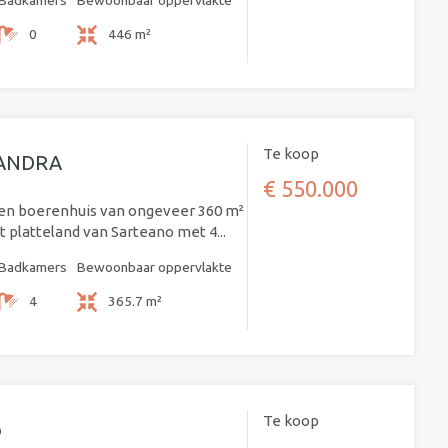
Badkamers
Bewoonbaar oppervlakte
0
446 m²
Te koop
SANDRA
€ 550.000
nen boerenhuis van ongeveer 360 m²
t platteland van Sarteano met 4...
Badkamers
Bewoonbaar oppervlakte
4
365.7 m²
Te koop
o