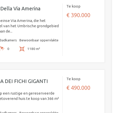
Te koop
o Della Via Amerina
€ 390.000
inse Via Amerina, die het
el van het Umbrische grondgebied
an de...
Badkamers
Bewoonbaar oppervlakte
0
1180 m²
Te koop
 DEI FICHI GIGANTI
€ 490.000
op een rustige en gereserveerde
betoverend huis te koop van 366 m²
Badkamers
Bewoonbaar oppervlakte