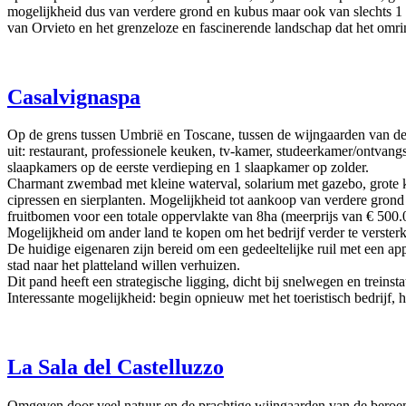
mogelijkheid dus van verdere grond en kubus maar ook van slechts 1 he
van Orvieto en het grenzeloze en fascinerende landschap dat het omri
Casalvignaspa
Op de grens tussen Umbrië en Toscane, tussen de wijngaarden van de 
uit: restaurant, professionele keuken, tv-kamer, studeerkamer/ontva
slaapkamers op de eerste verdieping en 1 slaapkamer op zolder.
Charmant zwembad met kleine waterval, solarium met gazebo, grote k
cipressen en sierplanten. Mogelijkheid tot aankoop van verdere gron
fruitbomen voor een totale oppervlakte van 8ha (meerprijs van € 500.
Mogelijkheid om ander land te kopen om het bedrijf verder te verster
De huidige eigenaren zijn bereid om een gedeeltelijke ruil met een 
stad naar het platteland willen verhuizen.
Dit pand heeft een strategische ligging, dicht bij snelwegen en treinst
Interessante mogelijkheid: begin opnieuw met het toeristisch bedrijf, h
La Sala del Castelluzzo
Omgeven door veel natuur en de prachtige wijngaarden van de beroemd