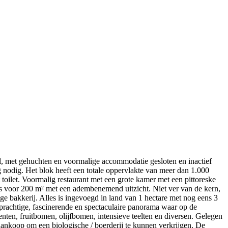
nd, met gehuchten en voormalige accommodatie gesloten en inactief
ng nodig. Het blok heeft een totale oppervlakte van meer dan 1.000
oilet. Voormalig restaurant met een grote kamer met een pittoreske
a's voor 200 m² met een adembenemend uitzicht. Niet ver van de kern,
 bakkerij. Alles is ingevoegd in land van 1 hectare met nog eens 3
prachtige, fascinerende en spectaculaire panorama waar op de
enten, fruitbomen, olijfbomen, intensieve teelten en diversen. Gelegen
 aankoop om een biologische / boerderij te kunnen verkrijgen. De