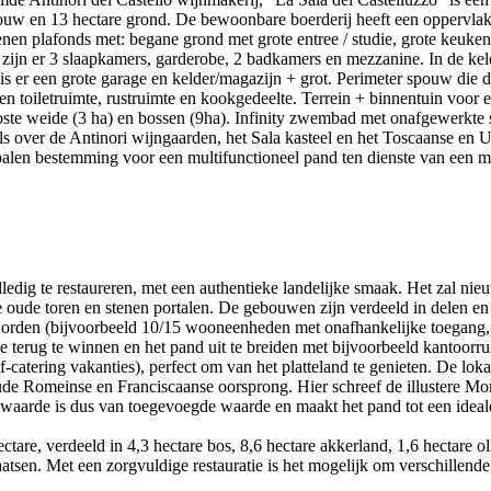
bouw en 13 hectare grond. De bewoonbare boerderij heeft een oppervla
en plafonds met: begane grond met grote entree / studie, grote keuke
ijn er 3 slaapkamers, garderobe, 2 badkamers en mezzanine. In de kelder
s er een grote garage en kelder/magazijn + grot. Perimeter spouw die 
n toiletruimte, rustruimte en kookgedeelte. Terrein + binnentuin voor 
te weide (3 ha) en bossen (9ha). Infinity zwembad met onafgewerkte 
ls over de Antinori wijngaarden, het Sala kasteel en het Toscaanse en U
palen bestemming voor een multifunctioneel pand ten dienste van een mog
dig te restaureren, met een authentieke landelijke smaak. Het zal nieu
 oude toren en stenen portalen. De gebouwen zijn verdeeld in delen en
n (bijvoorbeeld 10/15 wooneenheden met onafhankelijke toegang, met 
 terug te winnen en het pand uit te breiden met bijvoorbeeld kantoor
lf-catering vakanties), perfect om van het platteland te genieten. De l
ude Romeinse en Franciscaanse oorsprong. Hier schreef de illustere M
e waarde is dus van toegevoegde waarde en maakt het pand tot een ideale
ctare, verdeeld in 4,3 hectare bos, 8,6 hectare akkerland, 1,6 hectare o
sen. Met een zorgvuldige restauratie is het mogelijk om verschillende 