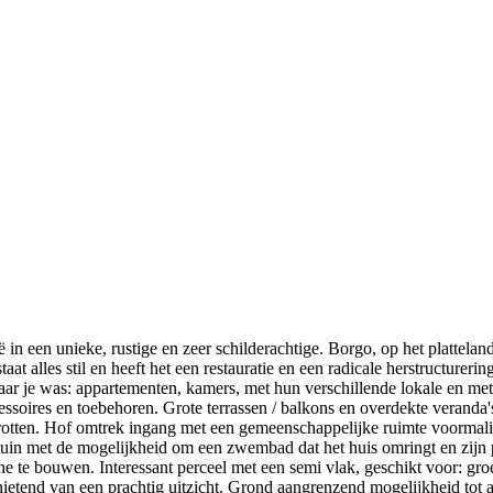
in een unieke, rustige en zeer schilderachtige. Borgo, op het plattela
 alles stil en heeft het een restauratie en een radicale herstructureri
 je was: appartementen, kamers, met hun verschillende lokale en met t
ccessoires en toebehoren. Grote terrassen / balkons en overdekte verand
tten. Hof omtrek ingang met een gemeenschappelijke ruimte voormalige
tuin met de mogelijkheid om een zwembad dat het huis omringt en zijn 
ne te bouwen. Interessant perceel met een semi vlak, geschikt voor: gro
enietend van een prachtig uitzicht. Grond aangrenzend mogelijkheid tot