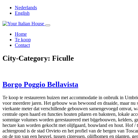
Nederlands
English
Home
Te koop
Contact
City-Category:
Ficulle
Borgo Poggio Bellavista
Te koop te restaureren huizen met accommodatie in onbruik in Umbrië 
voor meerdere jaren. Het gebouw was bewoond en draaide, maar nu staat
vierkante meter dat verschillende gebouwen samengevoegd omvat, waar
centrale open haard en functies houten pilaren en baksteen, lokale a
sommige volumes worden gerestaureerd met bijgebouwen, kelders, gro
hectare kan worden gekocht met olijfgaard, bouwland en hout. Hof / 
achtergrond is de stad Orvieto en het profiel van de bergen van Tosca
op de top van een heuvel, tussen cipressen, olijfbomen en planten, g