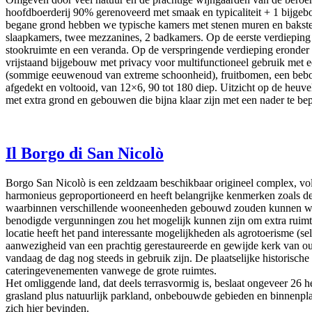
hoofdboerderij 90% gerenoveerd met smaak en typicaliteit + 1 bijge
begane grond hebben we typische kamers met stenen muren en baksten
slaapkamers, twee mezzanines, 2 badkamers. Op de eerste verdieping z
stookruimte en een veranda. Op de verspringende verdieping eronder i
vrijstaand bijgebouw met privacy voor multifunctioneel gebruik met ee
(sommige eeuwenoud van extreme schoonheid), fruitbomen, een bebos
afgedekt en voltooid, van 12×6, 90 tot 180 diep. Uitzicht op de heuve
met extra grond en gebouwen die bijna klaar zijn met een nader te be
Il Borgo di San Nicolò
Borgo San Nicolò is een zeldzaam beschikbaar origineel complex, volle
harmonieus geproportioneerd en heeft belangrijke kenmerken zoals de
waarbinnen verschillende wooneenheden gebouwd zouden kunnen worde
benodigde vergunningen zou het mogelijk kunnen zijn om extra ruimte
locatie heeft het pand interessante mogelijkheden als agrotoerisme (se
aanwezigheid van een prachtig gerestaureerde en gewijde kerk van o
vandaag de dag nog steeds in gebruik zijn. De plaatselijke historisch
cateringevenementen vanwege de grote ruimtes.
Het omliggende land, dat deels terrasvormig is, beslaat ongeveer 26 he
grasland plus natuurlijk parkland, onbebouwde gebieden en binnenplaat
zich hier bevinden.