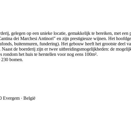
rderij, gelegen op een unieke locatie, gemakkelijk te bereiken, met een 
antina dei Marchesi Antinori" en zijn prestigieuze wijnen. Het hoofdg
, plafonds, buitenmuren, fundering). Het gebouw heeft het grootste deel
. Naast de boerderij zijn er twee uitbreidingsmogelijkheden: de mogelij
 rondom het huis te herstellen voor nog eens 100m².
r 230 bomen.
40 Evergem · België