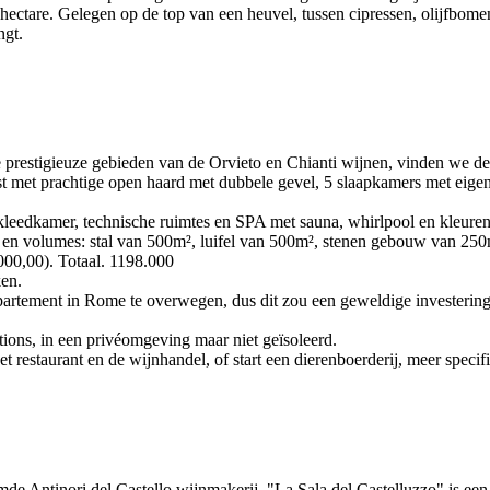
ctare. Gelegen op de top van een heuvel, tussen cipressen, olijfbomen e
ngt.
prestigieuze gebieden van de Orvieto en Chianti wijnen, vinden we de
ngst met prachtige open haard met dubbele gevel, 5 slaapkamers met ei
leedkamer, technische ruimtes en SPA met sauna, whirlpool en kleuren
d en volumes: stal van 500m², luifel van 500m², stenen gebouw van 250
000,00). Totaal. 1198.000
ken.
appartement in Rome te overwegen, dus dit zou een geweldige investerin
ations, in een privéomgeving maar niet geïsoleerd.
et restaurant en de wijnhandel, of start een dierenboerderij, meer speci
e Antinori del Castello wijnmakerij, "La Sala del Castelluzzo" is een