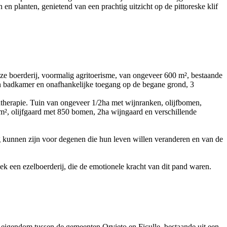
n planten, genietend van een prachtig uitzicht op de pittoreske klif
ze boerderij, voormalig agritoerisme, van ongeveer 600 m², bestaande
gen badkamer en onafhankelijke toegang op de begane grond, 3
therapie. Tuin van ongeveer 1/2ha met wijnranken, olijfbomen,
m², olijfgaard met 850 bomen, 2ha wijngaard en verschillende
g kunnen zijn voor degenen die hun leven willen veranderen en van de
fiek een ezelboerderij, die de emotionele kracht van dit pand waren.
 eigendom tussen de gemeenten Orvieto en Ficulle, bestaande uit een