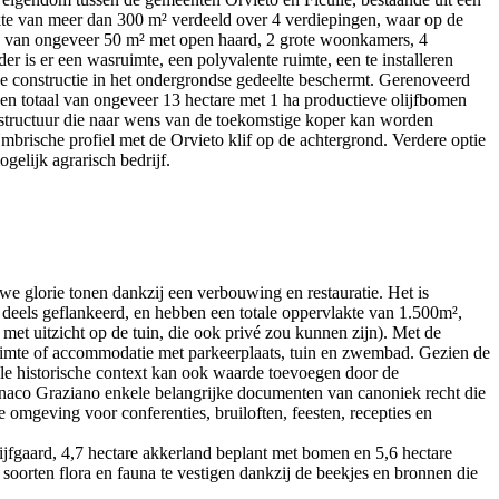
kte van meer dan 300 m² verdeeld over 4 verdiepingen, waar op de
n van ongeveer 50 m² met open haard, 2 grote woonkamers, 4
 is er een wasruimte, een polyvalente ruimte, een te installeren
de constructie in het ondergrondse gedeelte beschermt. Gerenoveerd
een totaal van ongeveer 13 hectare met 1 ha productieve olijfbomen
structuur die naar wens van de toekomstige koper kan worden
mbrische profiel met de Orvieto klif op de achtergrond. Verdere optie
elijk agrarisch bedrijf.
we glorie tonen dankzij een verbouwing en restauratie. Het is
 deels geflankeerd, en hebben een totale oppervlakte van 1.500m²,
uitzicht op de tuin, die ook privé zou kunnen zijn). Met de
ruimte of accommodatie met parkeerplaats, tuin en zwembad. Gezien de
okale historische context kan ook waarde toevoegen door de
onaco Graziano enkele belangrijke documenten van canoniek recht die
 omgeving voor conferenties, bruiloften, feesten, recepties en
lijfgaard, 4,7 hectare akkerland beplant met bomen en 5,6 hectare
soorten flora en fauna te vestigen dankzij de beekjes en bronnen die