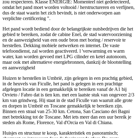
zou respecteren. Klasse ENERGIE: Momenteel niet gedetecteerd,
omdat het pand moet worden voltooid / herstructureren en verfijnen,
dus de staat waarin het zich bevindt, is niet onderworpen aan
verplichte certificering ".
Het pand wordt bediend door de belangrijkste nutsbedrijven die het
gebied te bereiken, zodat de cabine Enel, de stad watervoorziening
en de aanwezigheid van een oude bron met boring / reservoir te
herstellen. Dekking mobiele netwerken en internet. De vaste
telefoondienst, zal worden geactiveerd. l 'verwarming en warm
water, kan worden gevoed met LPG cilinder en ketel autonoom,
maar ook met alternatieve energiebronnen, dankzij de blootstelling
en aanwezigheid
Huizen te herstellen in Umbrië, zijn gelegen in een prachtig gebied,
in de heuvels van Ficulle, het pand is gelegen in een prachtige
afgelegen locatie in een gemakkelijk te bereiken vanaf de A1 bij
Orvieto / Fabro dat is tien km. met een laatste stuk van ongeveer 2/3
km van grindweg. Hij staat in de stad Ficulle van waaruit alle grote
en dorpen in Umbrië en Toscane gemakkelijk te bereiken zijn.
Binnen een straal van 25-30 km. Cetona, San Casciano dei Bagni
met betrekking tot de Toscane. Met iets meer dan een uur bereik je
steden als Rome, Florence, Val d'Orcia en Val di Chiana.
Huisjes en structuur te koop, karakteristiek en panoramisch;