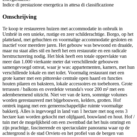
Indice di prestazione energetica in attesa di classificazione
Omschrijving
Te koop te restaureren huizen met accommodatie in onbruik in
Umbrië in een unieke, rustige en zeer schilderachtige. Borgo, op het
platteland, met gehuchten en voormalige accommodatie gesloten en
inactief voor meerdere jaren. Het gebouw was bewoond en draaide,
maar nu staat alles stil en heeft het een restauratie en een radicale
herstructurering nodig. Het blok heeft een totale oppervlakte van
meer dan 1.000 vierkante meter dat verschillende gebouwen
samengevoegd omvat, waar je was: appartementen, kamers, met hun
verschillende lokale en met toilet. Voormalig restaurant met een
grote kamer met een pittoreske centrale open haard en functies
houten pilaren en baksteen, lokale accessoires en toebehoren. Grote
terrassen / balkons en overdekte veranda's voor 200 m² met een
adembenemend uitzicht. Niet ver van de kern, sommige volumes
worden gerestaureerd met bijgebouwen, kelders, grotten. Hof
omtrek ingang met een gemeenschappelijke ruimte voormalige
bakkerij. Alles is ingevoegd in land van 1 hectare met nog eens 3
hectare kan worden gekocht met olijfgaard, bouwland en hout. Hof /
tuin met de mogelijkheid om een zwembad dat het huis omringt en
zijn prachtige, fascinerende en spectaculaire panorama waar op de
achtergrond is de stad Orvieto en het profiel van de bergen van