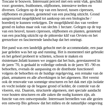
Toscane te bouwen. Interessant perceel met een semi vlak, geschikt
voor: groenten, fruitbomen, olijfbomen, intensieve teelten en
diversen. Gelegen op de top van een heuvel, tussen cipressen,
olijfbomen en planten, genietend van een prachtig uitzicht. Grond
aangrenzend mogelijkheid tot aankoop om een biologische /
boerderij te kunnen verkrijgen. De mogelijkheid dus van verdere
grond en kubus maar ook van slechts 1 hectare. Gelegen op de top
van een heuvel, tussen cipressen, olijfbomen en planten, genietend
van een prachtig uitzicht op de pittoreske klif van Orvieto en het
grenzeloze en fascinerende landschap dat het omringt.
Het pand was een landelijk gehucht met de accommodatie, een paar
jaar geleden was het up and running. Het is momenteel niet gebruikt
en het geheel probeert te schieten, schoon te maken en
risistemare.Infatti kunnen we zeggen dat het huis, gerestaureerd in
de jaren '70, is gedaald in volledige onbruik in de jaren '85 -'90 en
behoeften, evenals de aanpassing en de distributie functioneel
volgens de behoeften en de huidige regelgeving, een remake van de
plant, armaturen en alle afwerkingen in het algemeen. Het vereist
ook de renovatie van sommige structuren en het dak met zijn isolatie
en vocht isolatie op de begane grond of kelder, de controle van de
vloeren, enz. Daarom, structurele algemeen, met speciale aandacht
voor houten structuren en alle zaken die nodig kunnen zijn, als
functie van een ontwerpstudie. Interessant herstellen van alle gezien
een ontwerp Bio gebouw dat het milieu en de natuurlijke omgeving