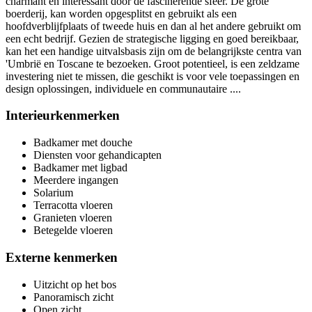
charmant en interessant door de fascinerende sfeer. De grote
boerderij, kan worden opgesplitst en gebruikt als een
hoofdverblijfplaats of tweede huis en dan al het andere gebruikt om
een echt bedrijf. Gezien de strategische ligging en goed bereikbaar,
kan het een handige uitvalsbasis zijn om de belangrijkste centra van
'Umbrië en Toscane te bezoeken. Groot potentieel, is een zeldzame
investering niet te missen, die geschikt is voor vele toepassingen en
design oplossingen, individuele en communautaire ....
Interieurkenmerken
Badkamer met douche
Diensten voor gehandicapten
Badkamer met ligbad
Meerdere ingangen
Solarium
Terracotta vloeren
Granieten vloeren
Betegelde vloeren
Externe kenmerken
Uitzicht op het bos
Panoramisch zicht
Open zicht