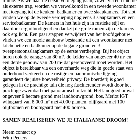
ruimte. Als we naar de eerste verdieping gaan, zowel via een interne
als externe trap, worden we verwelkomd in een tweede woonkamer
met toegang tot de keuken, badkamer en twee slaapkamers. Tot slot
vinden we op de tweede verdieping nog eens 3 slaapkamers en een
servicebadkamer. De kamers in het huis zijn in rustieke stijl en
daardoor erg uitnodigend en dankzij de grote ramen zijn de kamers
ook erg licht. Een paar stappen verwijderd van het hoofdgebouw
vinden we een mooie aanbouw bestaande uit een woonkamer met
kitchenette en badkamer op de begane grond en 3
tweepersoonsslaapkamers op de eerste verdieping. Bij het object
horen ook de garage van 80 m², de kelder van ongeveer 40 m² en
een derde gebouw van 200 m² dat gerenoveerd moet worden. Het
object is bereikbaar via een onverharde weg die in goede staat van
onderhoud verkeert en de rustige en panoramische ligging
garandeert de juiste hoeveelheid privacy. De boerderij is goed
gelegen in de prachtige tuin die nog fascinerender wordt door het
prachtige zwembad met panoramisch uitzicht. Het landgoed omvat
ongeveer 9 hectare grond met landbouwgrond, bos, Merlot IGT
wijngaard van 8.000 m² met 4.000 planten, olijfgaard met 100
olijfbomen en boomgaard met 400 bomen.
SAMEN REALISEREN WE JE ITALIAANSE DROOM!
Neem contact op
Wim Peeters