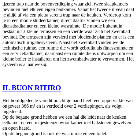
ijzeren trap naar de bovenverdieping waar zich twee slaapkamers
bevinden met elk een eigen badkamer. Vanaf het tweede niveau daal
je altijd af via een pietra serena trap naar de keuken. Verderop kom
je in een mooie studeerkamer, direct daarna vinden we een
dienstbadkamer en een kleine wasruimte. De mooie buitentuin
bestaat uit 3 kleine terrassen en een vierde waar zich het zwembad
bevindt. De terrassen zijn versierd met bloeiende planten en er is een
automatisch irrigatiesysteem. Naast het zwembad vinden we de
technische ruimte, een ruimte die wordt gebruikt als fitnessruimte en
een servicebadkamer, daarnaast een ruimte die is ontworpen om een
kleine boiler te installeren om het zwembadwater te verwarmen. Het
systeem is al aanwezig.
IL BUON RITIRO
Het hoofdgedeelte van dit prachtige pand heeft een oppervlakte van
ongeveer 366 m² en is verdeeld over 2 verdiepingen, als volgt
ingedeeld:
Op de begane grond hebben we een hal die leidt naar de keuken,
eetkamer en een majestueuze woonkamer met bakstenen gewelven
en open haard.
Op de begane grond is ook de wasruimte en een toilet.