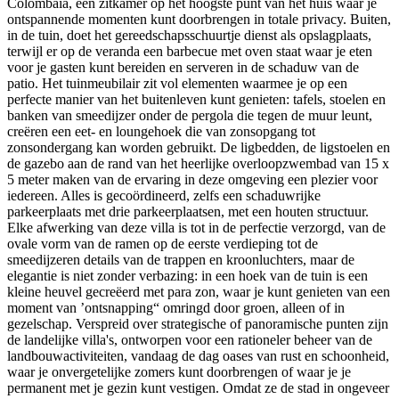
Colombaia, een zitkamer op het hoogste punt van het huis waar je
ontspannende momenten kunt doorbrengen in totale privacy. Buiten,
in de tuin, doet het gereedschapsschuurtje dienst als opslagplaats,
terwijl er op de veranda een barbecue met oven staat waar je eten
voor je gasten kunt bereiden en serveren in de schaduw van de
patio. Het tuinmeubilair zit vol elementen waarmee je op een
perfecte manier van het buitenleven kunt genieten: tafels, stoelen en
banken van smeedijzer onder de pergola die tegen de muur leunt,
creëren een eet- en loungehoek die van zonsopgang tot
zonsondergang kan worden gebruikt. De ligbedden, de ligstoelen en
de gazebo aan de rand van het heerlijke overloopzwembad van 15 x
5 meter maken van de ervaring in deze omgeving een plezier voor
iedereen. Alles is gecoördineerd, zelfs een schaduwrijke
parkeerplaats met drie parkeerplaatsen, met een houten structuur.
Elke afwerking van deze villa is tot in de perfectie verzorgd, van de
ovale vorm van de ramen op de eerste verdieping tot de
smeedijzeren details van de trappen en kroonluchters, maar de
elegantie is niet zonder verbazing: in een hoek van de tuin is een
kleine heuvel gecreëerd met para zon, waar je kunt genieten van een
moment van ’ontsnapping“ omringd door groen, alleen of in
gezelschap. Verspreid over strategische of panoramische punten zijn
de landelijke villa's, ontworpen voor een rationeler beheer van de
landbouwactiviteiten, vandaag de dag oases van rust en schoonheid,
waar je onvergetelijke zomers kunt doorbrengen of waar je je
permanent met je gezin kunt vestigen. Omdat ze de stad in ongeveer