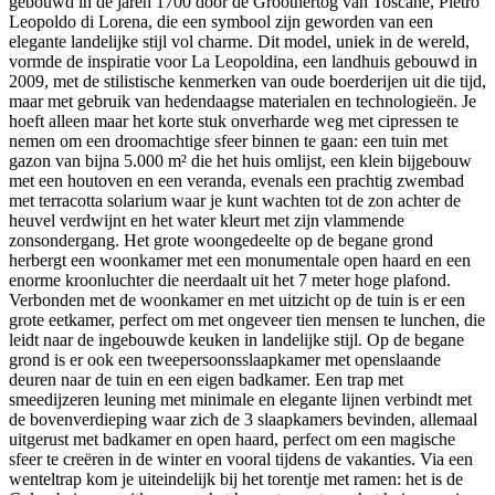
gebouwd in de jaren 1700 door de Groothertog van Toscane, Pietro
Leopoldo di Lorena, die een symbool zijn geworden van een
elegante landelijke stijl vol charme. Dit model, uniek in de wereld,
vormde de inspiratie voor La Leopoldina, een landhuis gebouwd in
2009, met de stilistische kenmerken van oude boerderijen uit die tijd,
maar met gebruik van hedendaagse materialen en technologieën. Je
hoeft alleen maar het korte stuk onverharde weg met cipressen te
nemen om een droomachtige sfeer binnen te gaan: een tuin met
gazon van bijna 5.000 m² die het huis omlijst, een klein bijgebouw
met een houtoven en een veranda, evenals een prachtig zwembad
met terracotta solarium waar je kunt wachten tot de zon achter de
heuvel verdwijnt en het water kleurt met zijn vlammende
zonsondergang. Het grote woongedeelte op de begane grond
herbergt een woonkamer met een monumentale open haard en een
enorme kroonluchter die neerdaalt uit het 7 meter hoge plafond.
Verbonden met de woonkamer en met uitzicht op de tuin is er een
grote eetkamer, perfect om met ongeveer tien mensen te lunchen, die
leidt naar de ingebouwde keuken in landelijke stijl. Op de begane
grond is er ook een tweepersoonsslaapkamer met openslaande
deuren naar de tuin en een eigen badkamer. Een trap met
smeedijzeren leuning met minimale en elegante lijnen verbindt met
de bovenverdieping waar zich de 3 slaapkamers bevinden, allemaal
uitgerust met badkamer en open haard, perfect om een magische
sfeer te creëren in de winter en vooral tijdens de vakanties. Via een
wenteltrap kom je uiteindelijk bij het torentje met ramen: het is de