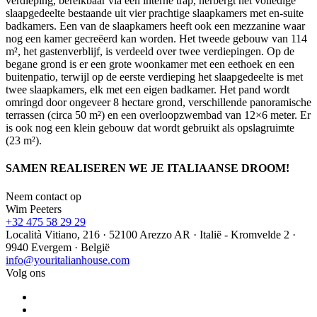
verdieping, bereikbaar via een interne trap, herbergt het volledige
slaapgedeelte bestaande uit vier prachtige slaapkamers met en-suite
badkamers. Een van de slaapkamers heeft ook een mezzanine waar
nog een kamer gecreëerd kan worden. Het tweede gebouw van 114
m², het gastenverblijf, is verdeeld over twee verdiepingen. Op de
begane grond is er een grote woonkamer met een eethoek en een
buitenpatio, terwijl op de eerste verdieping het slaapgedeelte is met
twee slaapkamers, elk met een eigen badkamer. Het pand wordt
omringd door ongeveer 8 hectare grond, verschillende panoramische
terrassen (circa 50 m²) en een overloopzwembad van 12×6 meter. Er
is ook nog een klein gebouw dat wordt gebruikt als opslagruimte
(23 m²).
SAMEN REALISEREN WE JE ITALIAANSE DROOM!
Neem contact op
Wim Peeters
+32 475 58 29 29
Località Vitiano, 216 · 52100 Arezzo AR · Italië - Kromvelde 2 ·
9940 Evergem · België
info@youritalianhouse.com
Volg ons