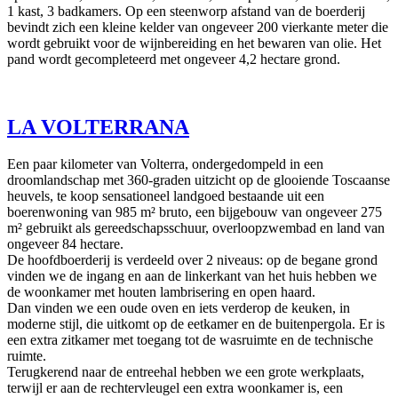
1 kast, 3 badkamers. Op een steenworp afstand van de boerderij
bevindt zich een kleine kelder van ongeveer 200 vierkante meter die
wordt gebruikt voor de wijnbereiding en het bewaren van olie. Het
pand wordt gecompleteerd met ongeveer 4,2 hectare grond.
LA VOLTERRANA
Een paar kilometer van Volterra, ondergedompeld in een
droomlandschap met 360-graden uitzicht op de glooiende Toscaanse
heuvels, te koop sensationeel landgoed bestaande uit een
boerenwoning van 985 m² bruto, een bijgebouw van ongeveer 275
m² gebruikt als gereedschapsschuur, overloopzwembad en land van
ongeveer 84 hectare.
De hoofdboerderij is verdeeld over 2 niveaus: op de begane grond
vinden we de ingang en aan de linkerkant van het huis hebben we
de woonkamer met houten lambrisering en open haard.
Dan vinden we een oude oven en iets verderop de keuken, in
moderne stijl, die uitkomt op de eetkamer en de buitenpergola. Er is
een extra zitkamer met toegang tot de wasruimte en de technische
ruimte.
Terugkerend naar de entreehal hebben we een grote werkplaats,
terwijl er aan de rechtervleugel een extra woonkamer is, een