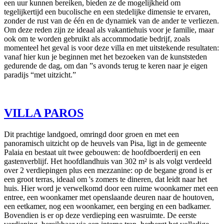
een uur kunnen bereiken, bieden ze de mogelijkheid om
tegelijkertijd een bucolische en een stedelijke dimensie te ervaren,
zonder de rust van de één en de dynamiek van de ander te verliezen.
Om deze reden zijn ze ideaal als vakantiehuis voor je familie, maar
ook om te worden gebruikt als accommodatie bedrijf, zoals
momenteel het geval is voor deze villa en met uitstekende resultaten:
vanaf hier kun je beginnen met het bezoeken van de kunststeden
gedurende de dag, om dan ”s avonds terug te keren naar je eigen
paradijs “met uitzicht.”
VILLA PAROS
Dit prachtige landgoed, omringd door groen en met een
panoramisch uitzicht op de heuvels van Pisa, ligt in de gemeente
Palaia en bestaat uit twee gebouwen: de hoofdboerderij en een
gastenverblijf. Het hoofdlandhuis van 302 m² is als volgt verdeeld
over 2 verdiepingen plus een mezzanine: op de begane grond is er
een groot terras, ideaal om 's zomers te dineren, dat leidt naar het
huis. Hier word je verwelkomd door een ruime woonkamer met een
entree, een woonkamer met openslaande deuren naar de houtoven,
een eetkamer, nog een woonkamer, een berging en een badkamer.
Bovendien is er op deze verdieping een wasruimte. De eerste