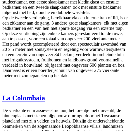
studeerkamer, een eerste slaapkamer met kledingkast en ensuite
badkamer, en een tweede slaapkamer, ook met ensuite badkamer
uitgerust met bad, douche en dubbele wastafels.
Op de tweede verdieping, bereikbaar via een interne trap of lift, is er
een zitkamer aan de gang, 3 andere grote slaapkamers, elk met eigen
badkamer en een van hen met aparte toegang via een externe trap.
Op deze verdieping zijn enkele kamers gerestaureerd tot de ruwe,
aan te passen, voor een totaal van ongeveer 200 vierkante meter.
Het pand wordt gecompleteerd door een spectaculair zwembad van
20 x 5 meter met zoutsysteem en regeling voor warmwatersysteem
en een terrein van ongeveer 84 hectare, verdeeld in omheinde tuin
met irrigatiesysteem, fruitbomen en landbouwgrond voornamelijk
verdeeld in bouwland, olijfgaard met ongeveer 600 planten en bos.
Daarnaast is er een boerderijschuur van ongeveer 275 vierkante
meter met zonnepanelen op het dak.
La Colombaia
De vierkante en massieve structuur, het torentje met duiventil, de
binnenplaats met stenen bijgebouw omringd door het Toscaanse
platteland met zijn velden en heuvels. Dit zijn de onderscheidende
kenmerken van de zogenaamde Leopoldiaanse villa's: landhuizen