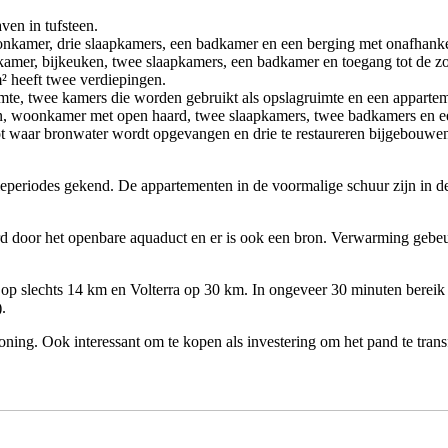
ven in tufsteen.
nkamer, drie slaapkamers, een badkamer en een berging met onafhankel
amer, bijkeuken, twee slaapkamers, een badkamer en toegang tot de zo
² heeft twee verdiepingen.
ruimte, twee kamers die worden gebruikt als opslagruimte en een appar
n, woonkamer met open haard, twee slaapkamers, twee badkamers en e
 waar bronwater wordt opgevangen en drie te restaureren bijgebouwen, 
eperiodes gekend. De appartementen in de voormalige schuur zijn in de
erd door het openbare aquaduct en er is ook een bron. Verwarming geb
p slechts 14 km en Volterra op 30 km. In ongeveer 30 minuten bereik j
.
ning. Ook interessant om te kopen als investering om het pand te transf