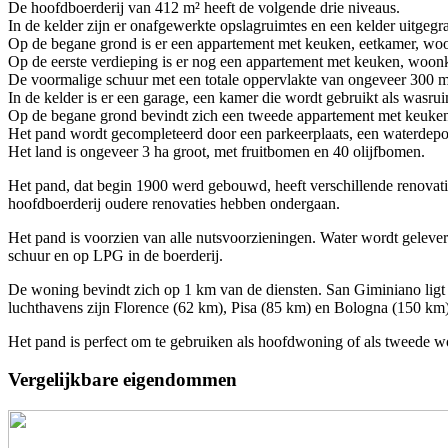
De hoofdboerderij van 412 m² heeft de volgende drie niveaus.
In de kelder zijn er onafgewerkte opslagruimtes en een kelder uitgegra
Op de begane grond is er een appartement met keuken, eetkamer, woo
Op de eerste verdieping is er nog een appartement met keuken, woonk
De voormalige schuur met een totale oppervlakte van ongeveer 300 m
In de kelder is er een garage, een kamer die wordt gebruikt als was
Op de begane grond bevindt zich een tweede appartement met keuke
Het pand wordt gecompleteerd door een parkeerplaats, een waterdepot
Het land is ongeveer 3 ha groot, met fruitbomen en 40 olijfbomen.
Het pand, dat begin 1900 werd gebouwd, heeft verschillende renovati
hoofdboerderij oudere renovaties hebben ondergaan.
Het pand is voorzien van alle nutsvoorzieningen. Water wordt gelev
schuur en op LPG in de boerderij.
De woning bevindt zich op 1 km van de diensten. San Giminiano ligt o
luchthavens zijn Florence (62 km), Pisa (85 km) en Bologna (150 km)
Het pand is perfect om te gebruiken als hoofdwoning of als tweede wo
Vergelijkbare eigendommen