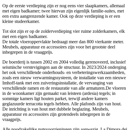
Op de eerste verdieping zijn er nog eens vier slaapkamers, allemaal
met eigen badkamer; twee hiervan zijn eigenlijk familie-suites, met
een extra aangrenzende kamer. Ook op deze verdieping is er een
kleine studeerkamer.
Tot slot zijn er op de zolderverdieping vier ruime zolderkamers, elk
met een eigen badkamer.
De totale vloeroppervlakte bedraagt meer dan 800 vierkante meter.
Meubels, apparatuur en accessoires zijn voor het grootste deel
inbegrepen in de vraagprijs.
De boerderij is tussen 2002 en 2004 volledig gerenoveerd, inclusief
seismische verstevigingen aan de structuur. In 2023/2024 onderging
het ook verschillende onderhouds- en verbeteringswerkzaamheden,
zoals een nieuw verwarmingssysteem, de installatie van een nieuwe
Imhoff-tank met een zuiveringsinstallatie, de vervanging van
verschillende ramen en de restauratie van alle armaturen.De vloeren
in de woonkamer zijn gemaakt van leisteen (ardesia) tegels; in
sommige kamers ligt houten parket, terwijl andere kamers
geglazuurde terracotta tegels hebben. Alle plafonds zijn van hout.
De inrichting is van hout met dubbele beglazing. Meubels,
apparatuur en accessoires zijn grotendeels inbegrepen in de
vraagprijs.
Alle noodzakelijke nutsvoorzieningen zijn aanwezig. La Dimora dei