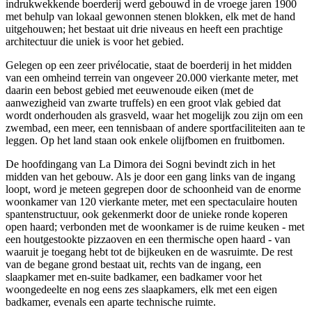
indrukwekkende boerderij werd gebouwd in de vroege jaren 1900
met behulp van lokaal gewonnen stenen blokken, elk met de hand
uitgehouwen; het bestaat uit drie niveaus en heeft een prachtige
architectuur die uniek is voor het gebied.
Gelegen op een zeer privélocatie, staat de boerderij in het midden
van een omheind terrein van ongeveer 20.000 vierkante meter, met
daarin een bebost gebied met eeuwenoude eiken (met de
aanwezigheid van zwarte truffels) en een groot vlak gebied dat
wordt onderhouden als grasveld, waar het mogelijk zou zijn om een
zwembad, een meer, een tennisbaan of andere sportfaciliteiten aan te
leggen. Op het land staan ook enkele olijfbomen en fruitbomen.
De hoofdingang van La Dimora dei Sogni bevindt zich in het
midden van het gebouw. Als je door een gang links van de ingang
loopt, word je meteen gegrepen door de schoonheid van de enorme
woonkamer van 120 vierkante meter, met een spectaculaire houten
spantenstructuur, ook gekenmerkt door de unieke ronde koperen
open haard; verbonden met de woonkamer is de ruime keuken - met
een houtgestookte pizzaoven en een thermische open haard - van
waaruit je toegang hebt tot de bijkeuken en de wasruimte. De rest
van de begane grond bestaat uit, rechts van de ingang, een
slaapkamer met en-suite badkamer, een badkamer voor het
woongedeelte en nog eens zes slaapkamers, elk met een eigen
badkamer, evenals een aparte technische ruimte.