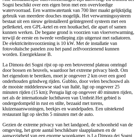
Sogni beschikt over een eigen bron met een overvloedige
watervoorraad. Een warmwatertank van 700 liter maakt gelijktijdig
gebruik van meerdere douches mogelijk. Het verwarmingssysteem
bestaat uit een nieuw geïnstalleerd geïntegreerd systeem met een
pelletketel, een GPL-ketel en een houtkachel, die apart of samen
kunnen werken. De begane grond is voorzien van vloerverwarming,
terwijl de eerste en tweede verdieping zijn uitgerust met radiatoren.
De elektriciteitsvoorziening is 10 kW. Met de installatie van
fotovoltaïsche panelen zou het pand zelfvoorzienend kunnen
worden. Energieklasse B.
La Dimora dei Sogni rijst op op een betoverend plateau omringd
door bossen en heuvels, waardoor het extreme privacy biedt. Om
het eigendom te bereiken, moet je ongeveer 2 km over een goed
onderhouden grindweg rijden. Gubbio, door velen beschouwd als
de mooiste middeleeuwse stad van Italië, ligt op ongeveer 25
minuten rijden (15 km); Perugia ligt op ongeveer 40 minuten rijden,
net als de internationale luchthaven van Umbrië.Het gebied is
ondergedompeld in rust en stilte, bezaaid met torens,
kluizenaarswoningen, beekjes en wandelpaden. Een uitstekend
restaurant ligt op slechts 5 minuten met de auto.
Gezien de extreme privacy van het landgoed, de schoonheid van de
omgeving, het grote aantal beschikbare slaapplaatsen en de
aanwezigheid van een enorme woonkamer, is La Dimora dei Sogni