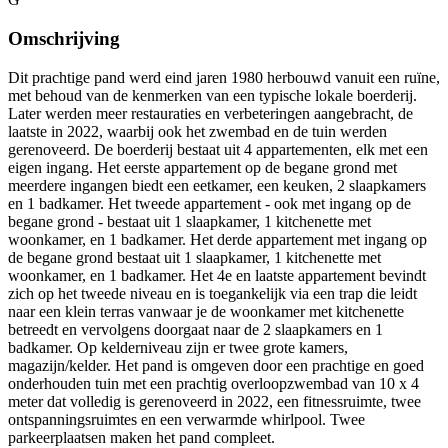
Omschrijving
Dit prachtige pand werd eind jaren 1980 herbouwd vanuit een ruïne,
met behoud van de kenmerken van een typische lokale boerderij.
Later werden meer restauraties en verbeteringen aangebracht, de
laatste in 2022, waarbij ook het zwembad en de tuin werden
gerenoveerd. De boerderij bestaat uit 4 appartementen, elk met een
eigen ingang. Het eerste appartement op de begane grond met
meerdere ingangen biedt een eetkamer, een keuken, 2 slaapkamers
en 1 badkamer. Het tweede appartement - ook met ingang op de
begane grond - bestaat uit 1 slaapkamer, 1 kitchenette met
woonkamer, en 1 badkamer. Het derde appartement met ingang op
de begane grond bestaat uit 1 slaapkamer, 1 kitchenette met
woonkamer, en 1 badkamer. Het 4e en laatste appartement bevindt
zich op het tweede niveau en is toegankelijk via een trap die leidt
naar een klein terras vanwaar je de woonkamer met kitchenette
betreedt en vervolgens doorgaat naar de 2 slaapkamers en 1
badkamer. Op kelderniveau zijn er twee grote kamers,
magazijn/kelder. Het pand is omgeven door een prachtige en goed
onderhouden tuin met een prachtig overloopzwembad van 10 x 4
meter dat volledig is gerenoveerd in 2022, een fitnessruimte, twee
ontspanningsruimtes en een verwarmde whirlpool. Twee
parkeerplaatsen maken het pand compleet.