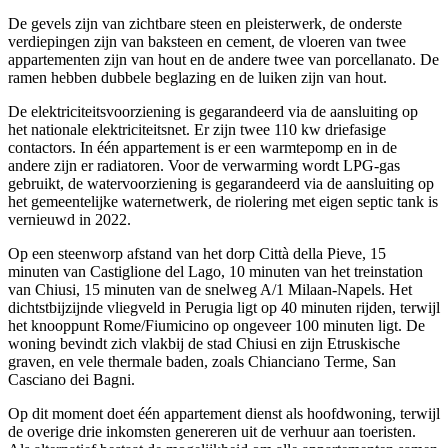
De gevels zijn van zichtbare steen en pleisterwerk, de onderste
verdiepingen zijn van baksteen en cement, de vloeren van twee
appartementen zijn van hout en de andere twee van porcellanato. De
ramen hebben dubbele beglazing en de luiken zijn van hout.
De elektriciteitsvoorziening is gegarandeerd via de aansluiting op
het nationale elektriciteitsnet. Er zijn twee 110 kw driefasige
contactors. In één appartement is er een warmtepomp en in de
andere zijn er radiatoren. Voor de verwarming wordt LPG-gas
gebruikt, de watervoorziening is gegarandeerd via de aansluiting op
het gemeentelijke waternetwerk, de riolering met eigen septic tank is
vernieuwd in 2022.
Op een steenworp afstand van het dorp Città della Pieve, 15
minuten van Castiglione del Lago, 10 minuten van het treinstation
van Chiusi, 15 minuten van de snelweg A/1 Milaan-Napels. Het
dichtstbijzijnde vliegveld in Perugia ligt op 40 minuten rijden, terwijl
het knooppunt Rome/Fiumicino op ongeveer 100 minuten ligt. De
woning bevindt zich vlakbij de stad Chiusi en zijn Etruskische
graven, en vele thermale baden, zoals Chianciano Terme, San
Casciano dei Bagni.
Op dit moment doet één appartement dienst als hoofdwoning, terwijl
de overige drie inkomsten genereren uit de verhuur aan toeristen.