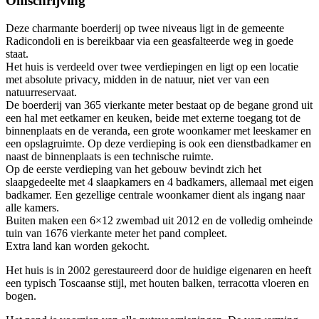
Omschrijving
Deze charmante boerderij op twee niveaus ligt in de gemeente
Radicondoli en is bereikbaar via een geasfalteerde weg in goede
staat.
Het huis is verdeeld over twee verdiepingen en ligt op een locatie
met absolute privacy, midden in de natuur, niet ver van een
natuurreservaat.
De boerderij van 365 vierkante meter bestaat op de begane grond uit
een hal met eetkamer en keuken, beide met externe toegang tot de
binnenplaats en de veranda, een grote woonkamer met leeskamer en
een opslagruimte. Op deze verdieping is ook een dienstbadkamer en
naast de binnenplaats is een technische ruimte.
Op de eerste verdieping van het gebouw bevindt zich het
slaapgedeelte met 4 slaapkamers en 4 badkamers, allemaal met eigen
badkamer. Een gezellige centrale woonkamer dient als ingang naar
alle kamers.
Buiten maken een 6×12 zwembad uit 2012 en de volledig omheinde
tuin van 1676 vierkante meter het pand compleet.
Extra land kan worden gekocht.
Het huis is in 2002 gerestaureerd door de huidige eigenaren en heeft
een typisch Toscaanse stijl, met houten balken, terracotta vloeren en
bogen.