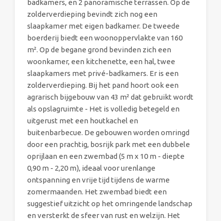
badkamers, en 2 panoramische terrassen. Op de
zolderverdieping bevindt zich nog een
slaapkamer met eigen badkamer. De tweede
boerderij biedt een woonoppervlakte van 160
m². Op de begane grond bevinden zich een
woonkamer, een kitchenette, een hal, twee
slaapkamers met privé-badkamers. Er is een
zolderverdieping. Bij het pand hoort ook een
agrarisch bijgebouw van 43 m² dat gebruikt wordt
als opslagruimte - Het is volledig betegeld en
uitgerust met een houtkachel en
buitenbarbecue. De gebouwen worden omringd
door een prachtig, bosrijk park met een dubbele
oprijlaan en een zwembad (5 m x 10 m - diepte
0,90 m - 2,20 m), ideaal voor urenlange
ontspanning en vrije tijd tijdens de warme
zomermaanden. Het zwembad biedt een
suggestief uitzicht op het omringende landschap
en versterkt de sfeer van rust en welzijn. Het