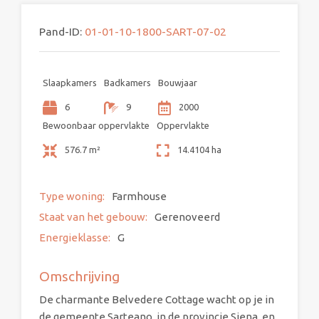
Pand-ID:
01-01-10-1800-SART-07-02
Slaapkamers
Badkamers
Bouwjaar
6
9
2000
Bewoonbaar oppervlakte
Oppervlakte
576.7 m²
14.4104 ha
Type woning:
Farmhouse
Staat van het gebouw:
Gerenoveerd
Energieklasse:
G
Omschrijving
De charmante Belvedere Cottage wacht op je in
de gemeente Sarteano, in de provincie Siena, en