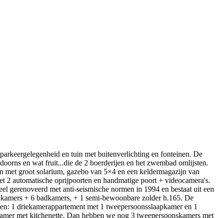
arkeergelegenheid en tuin met buitenverlichting en fonteinen. De
doorns en wat fruit...die de 2 boerderijen en het zwembad omlijsten.
jen met groot solarium, gazebo van 5×4 en een keldermagazijn van
et 2 automatische oprijpoorten en handmatige poort + videocamera's.
eel gerenoveerd met anti-seismische normen in 1994 en bestaat uit een
aapkamers + 6 badkamers, + 1 semi-bewoonbare zolder h.165. De
den: 1 driekamerappartement met 1 tweepersoonsslaapkamer en 1
kamer met kitchenette. Dan hebben we nog 3 tweepersoonskamers met