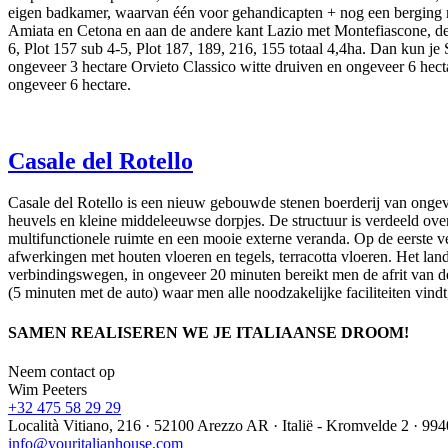
eigen badkamer, waarvan één voor gehandicapten + nog een berging m
Amiata en Cetona en aan de andere kant Lazio met Montefiascone, de 
6, Plot 157 sub 4-5, Plot 187, 189, 216, 155 totaal 4,4ha. Dan kun je
ongeveer 3 hectare Orvieto Classico witte druiven en ongeveer 6 hect
ongeveer 6 hectare.
Casale del Rotello
Casale del Rotello is een nieuw gebouwde stenen boerderij van onge
heuvels en kleine middeleeuwse dorpjes. De structuur is verdeeld o
multifunctionele ruimte en een mooie externe veranda. Op de eerste v
afwerkingen met houten vloeren en tegels, terracotta vloeren. Het la
verbindingswegen, in ongeveer 20 minuten bereikt men de afrit van d
(5 minuten met de auto) waar men alle noodzakelijke faciliteiten vindt,
SAMEN REALISEREN WE JE ITALIAANSE DROOM!
Neem contact op
Wim Peeters
+32 475 58 29 29
Località Vitiano, 216 · 52100 Arezzo AR · Italië - Kromvelde 2 · 99
info@youritalianhouse.com