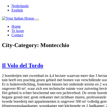
Nederlands
English
Home
Te koop
Contact
City-Category:
Montecchio
Il Volo del Tordo
2 boerderijen met zwembad en 4,4 hectare waarvan meer dan 3 hectar
tuin heeft een prachtig groen gebied met bomen van verschillende soor
Er is buitenverlichting, fonteinen binnen het omheinde terrein en 2
ongeveer 80 m², waar zich een technische ruimte voor zuivering bevi
Het gebied is echter beschermd met een jachtverbod. De eerste boerde
begane grond met: grote eetkamer met zichtbare muren, professionel
tweede boerderij met appartementen is ongeveer 500 m² volledig ge
éénpersoonsslaapkamer, woonkamer met kitchenette en 1 badkamer; 