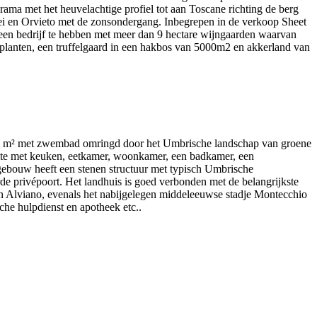
a met het heuvelachtige profiel tot aan Toscane richting de berg
lei en Orvieto met de zonsondergang. Inbegrepen in de verkoop Sheet
om een bedrijf te hebben met meer dan 9 hectare wijngaarden waarvan
 planten, een truffelgaard in een hakbos van 5000m2 en akkerland van
1000 m² met zwembad omringd door het Umbrische landschap van groene
elte met keuken, eetkamer, woonkamer, een badkamer, een
 gebouw heeft een stenen structuur met typisch Umbrische
rde privépoort. Het landhuis is goed verbonden met de belangrijkste
an Alviano, evenals het nabijgelegen middeleeuwse stadje Montecchio
sche hulpdienst en apotheek etc..