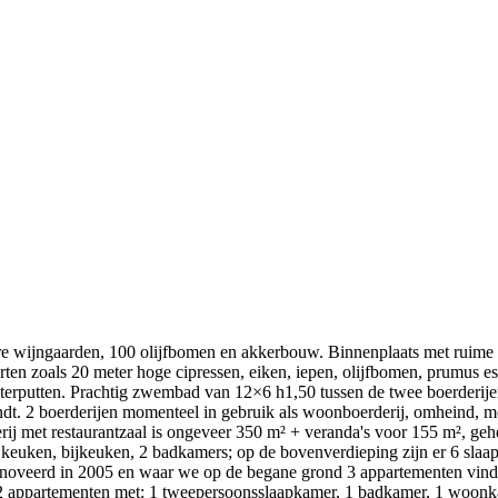
e wijngaarden, 100 olijfbomen en akkerbouw. Binnenplaats met ruime p
ten zoals 20 meter hoge cipressen, eiken, iepen, olijfbomen, prumus es
 waterputten. Prachtig zwembad van 12×6 h1,50 tussen de twee boerderi
ndt. 2 boerderijen momenteel in gebruik als woonboerderij, omheind, m
rij met restaurantzaal is ongeveer 350 m² + veranda's voor 155 m², geh
e keuken, bijkeuken, 2 badkamers; op de bovenverdieping zijn er 6 sl
renoveerd in 2005 en waar we op de begane grond 3 appartementen vin
2 appartementen met: 1 tweepersoonsslaapkamer, 1 badkamer, 1 woon