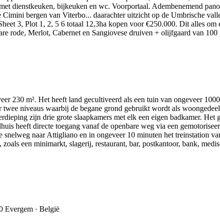
et dienstkeuken, bijkeuken en wc. Voorportaal. Adembenemend panoram
Cimini bergen van Viterbo... daarachter uitzicht op de Umbrische val
 Sheet 3, Plot 1, 2, 5 6 totaal 12,3ha kopen voor €250.000. Dit alles 
are rode, Merlot, Cabernet en Sangiovese druiven + olijfgaard van 100
veer 230 m². Het heeft land gecultiveerd als een tuin van ongeveer 
ver twee niveaus waarbij de begane grond gebruikt wordt als woongede
erdieping zijn drie grote slaapkamers met elk een eigen badkamer. Het
ndhuis heeft directe toegang vanaf de openbare weg via een gemotorisee
e snelweg naar Attigliano en in ongeveer 10 minuten het treinstation v
 zoals een minimarkt, slagerij, restaurant, bar, postkantoor, bank, medi
40 Evergem · België