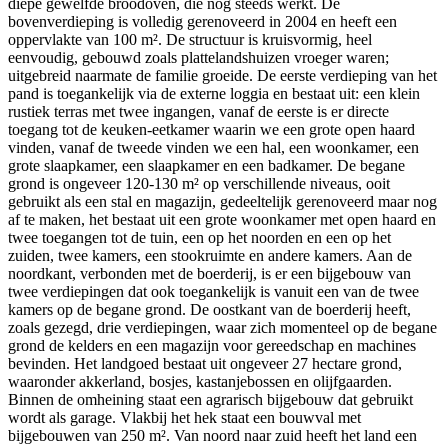
diepe gewelfde broodoven, die nog steeds werkt. De
bovenverdieping is volledig gerenoveerd in 2004 en heeft een
oppervlakte van 100 m². De structuur is kruisvormig, heel
eenvoudig, gebouwd zoals plattelandshuizen vroeger waren;
uitgebreid naarmate de familie groeide. De eerste verdieping van het
pand is toegankelijk via de externe loggia en bestaat uit: een klein
rustiek terras met twee ingangen, vanaf de eerste is er directe
toegang tot de keuken-eetkamer waarin we een grote open haard
vinden, vanaf de tweede vinden we een hal, een woonkamer, een
grote slaapkamer, een slaapkamer en een badkamer. De begane
grond is ongeveer 120-130 m² op verschillende niveaus, ooit
gebruikt als een stal en magazijn, gedeeltelijk gerenoveerd maar nog
af te maken, het bestaat uit een grote woonkamer met open haard en
twee toegangen tot de tuin, een op het noorden en een op het
zuiden, twee kamers, een stookruimte en andere kamers. Aan de
noordkant, verbonden met de boerderij, is er een bijgebouw van
twee verdiepingen dat ook toegankelijk is vanuit een van de twee
kamers op de begane grond. De oostkant van de boerderij heeft,
zoals gezegd, drie verdiepingen, waar zich momenteel op de begane
grond de kelders en een magazijn voor gereedschap en machines
bevinden. Het landgoed bestaat uit ongeveer 27 hectare grond,
waaronder akkerland, bosjes, kastanjebossen en olijfgaarden.
Binnen de omheining staat een agrarisch bijgebouw dat gebruikt
wordt als garage. Vlakbij het hek staat een bouwval met
bijgebouwen van 250 m². Van noord naar zuid heeft het land een