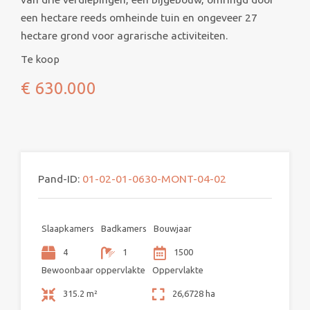
een hectare reeds omheinde tuin en ongeveer 27
hectare grond voor agrarische activiteiten.
Te koop
€ 630.000
Pand-ID:
01-02-01-0630-MONT-04-02
Slaapkamers
Badkamers
Bouwjaar
4
1
1500
Bewoonbaar oppervlakte
Oppervlakte
315.2 m²
26,6728 ha