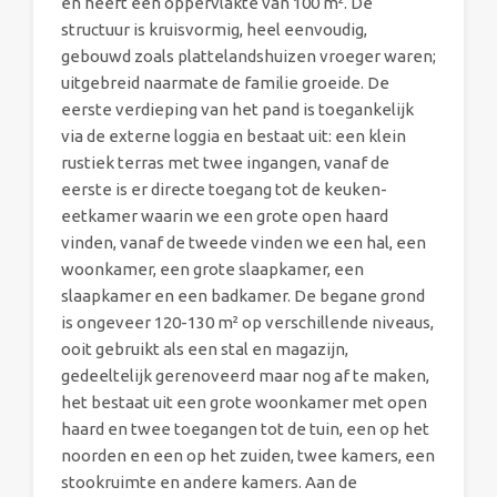
en heeft een oppervlakte van 100 m². De
structuur is kruisvormig, heel eenvoudig,
gebouwd zoals plattelandshuizen vroeger waren;
uitgebreid naarmate de familie groeide. De
eerste verdieping van het pand is toegankelijk
via de externe loggia en bestaat uit: een klein
rustiek terras met twee ingangen, vanaf de
eerste is er directe toegang tot de keuken-
eetkamer waarin we een grote open haard
vinden, vanaf de tweede vinden we een hal, een
woonkamer, een grote slaapkamer, een
slaapkamer en een badkamer. De begane grond
is ongeveer 120-130 m² op verschillende niveaus,
ooit gebruikt als een stal en magazijn,
gedeeltelijk gerenoveerd maar nog af te maken,
het bestaat uit een grote woonkamer met open
haard en twee toegangen tot de tuin, een op het
noorden en een op het zuiden, twee kamers, een
stookruimte en andere kamers. Aan de