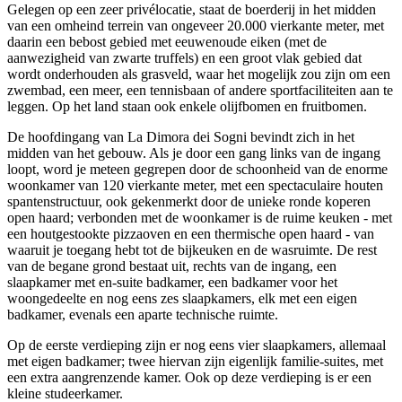
Gelegen op een zeer privélocatie, staat de boerderij in het midden
van een omheind terrein van ongeveer 20.000 vierkante meter, met
daarin een bebost gebied met eeuwenoude eiken (met de
aanwezigheid van zwarte truffels) en een groot vlak gebied dat
wordt onderhouden als grasveld, waar het mogelijk zou zijn om een
zwembad, een meer, een tennisbaan of andere sportfaciliteiten aan te
leggen. Op het land staan ook enkele olijfbomen en fruitbomen.
De hoofdingang van La Dimora dei Sogni bevindt zich in het
midden van het gebouw. Als je door een gang links van de ingang
loopt, word je meteen gegrepen door de schoonheid van de enorme
woonkamer van 120 vierkante meter, met een spectaculaire houten
spantenstructuur, ook gekenmerkt door de unieke ronde koperen
open haard; verbonden met de woonkamer is de ruime keuken - met
een houtgestookte pizzaoven en een thermische open haard - van
waaruit je toegang hebt tot de bijkeuken en de wasruimte. De rest
van de begane grond bestaat uit, rechts van de ingang, een
slaapkamer met en-suite badkamer, een badkamer voor het
woongedeelte en nog eens zes slaapkamers, elk met een eigen
badkamer, evenals een aparte technische ruimte.
Op de eerste verdieping zijn er nog eens vier slaapkamers, allemaal
met eigen badkamer; twee hiervan zijn eigenlijk familie-suites, met
een extra aangrenzende kamer. Ook op deze verdieping is er een
kleine studeerkamer.