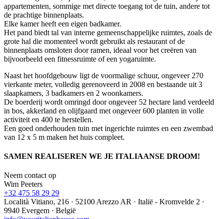
appartementen, sommige met directe toegang tot de tuin, andere tot
de prachtige binnenplaats.
Elke kamer heeft een eigen badkamer.
Het pand biedt tal van interne gemeenschappelijke ruimtes, zoals de
grote hal die momenteel wordt gebruikt als restaurant of de
binnenplaats omsloten door ramen, ideaal voor het creëren van
bijvoorbeeld een fitnessruimte of een yogaruimte.
Naast het hoofdgebouw ligt de voormalige schuur, ongeveer 270
vierkante meter, volledig gerenoveerd in 2008 en bestaande uit 3
slaapkamers, 3 badkamers en 2 woonkamers.
De boerderij wordt omringd door ongeveer 52 hectare land verdeeld
in bos, akkerland en olijfgaard met ongeveer 600 planten in volle
activiteit en 400 te herstellen.
Een goed onderhouden tuin met ingerichte ruimtes en een zwembad
van 12 x 5 m maken het huis compleet.
SAMEN REALISEREN WE JE ITALIAANSE DROOM!
Neem contact op
Wim Peeters
+32 475 58 29 29
Località Vitiano, 216 · 52100 Arezzo AR · Italië - Kromvelde 2 ·
9940 Evergem · België