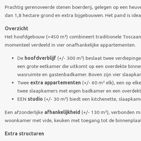
Prachtig gerenoveerde stenen boerderij, gelegen op een heu
dan 1,8 hectare grond en extra bijgebouwen. Het pand is idea
Overzicht
Het hoofdgebouw (>450 m²) combineert traditionele Toscaan
momenteel verdeeld in vier onafhankelijke appartementen.
De
hoofdverblijf
(+/- 300 m²) beslaat twee verdiepinge
een grote eetkamer die uitkomt op een overdekte binnenp
wasruimte en gastenbadkamer. Boven zijn vier slaapka
Twee
extra appartementen
(+/- 60 m² elk), een op el
twee slaapkamers met eigen badkamer en een overdekt 
EEN
studio
(+/- 30 m²) biedt een kitchenette, slaapkam
Een afzonderlijke
afhankelijkheid
(+/- 130 m²), verbonden maa
woonkamer met vide, keuken met toegang tot de binnenplaat
Extra structuren