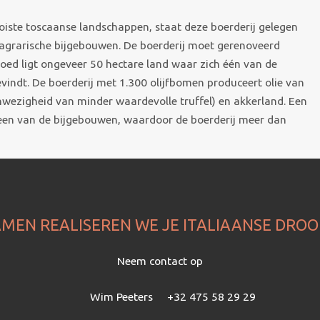
oiste toscaanse landschappen, staat deze boerderij gelegen
 agrarische bijgebouwen. De boerderij moet gerenoveerd
ed ligt ongeveer 50 hectare land waar zich één van de
bevindt. De boerderij met 1.300 olijfbomen produceert olie van
anwezigheid van minder waardevolle truffel) en akkerland. Een
 een van de bijgebouwen, waardoor de boerderij meer dan
MEN REALISEREN WE JE ITALIAANSE DRO
Neem contact op
Wim Peeters
+32 475 58 29 29