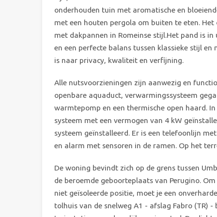
onderhouden tuin met aromatische en bloeiend
met een houten pergola om buiten te eten. Het d
met dakpannen in Romeinse stijl.Het pand is in
en een perfecte balans tussen klassieke stijl e
is naar privacy, kwaliteit en verfijning.
Alle nutsvoorzieningen zijn aanwezig en function
openbare aquaduct, verwarmingssysteem gegaran
warmtepomp en een thermische open haard. In 2
systeem met een vermogen van 4 kW geïnstallee
systeem geïnstalleerd. Er is een telefoonlijn me
en alarm met sensoren in de ramen. Op het terrei
De woning bevindt zich op de grens tussen Umbr
de beroemde geboorteplaats van Perugino. Om d
niet geïsoleerde positie, moet je een onverhar
tolhuis van de snelweg A1 - afslag Fabro (TR) -