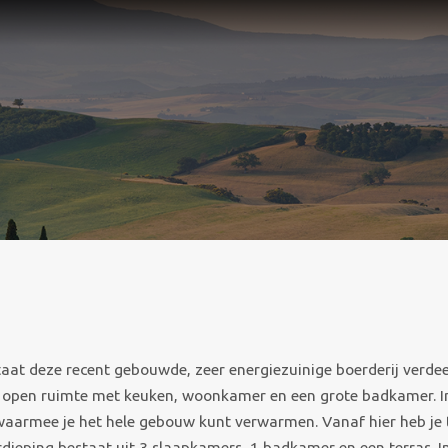
staat deze recent gebouwde, zeer energiezuinige boerderij verde
te open ruimte met keuken, woonkamer en een grote badkamer. I
waarmee je het hele gebouw kunt verwarmen. Vanaf hier heb je
dieping bestaat uit 3 slaapkamers, 1 badkamer en een terras. I