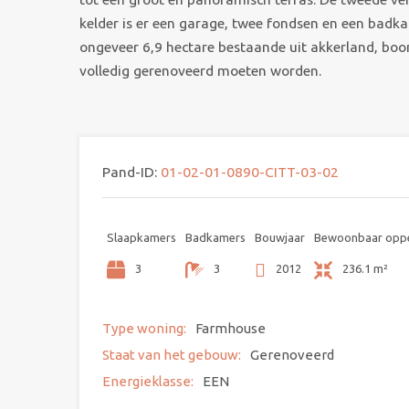
kelder is er een garage, twee fondsen en een badkam
ongeveer 6,9 hectare bestaande uit akkerland, boo
volledig gerenoveerd moeten worden.
Pand-ID:
01-02-01-0890-CITT-03-02
Slaapkamers
Badkamers
Bouwjaar
Bewoonbaar oppe
3
3
2012
236.1 m²
Type woning:
Farmhouse
Staat van het gebouw:
Gerenoveerd
Energieklasse:
EEN