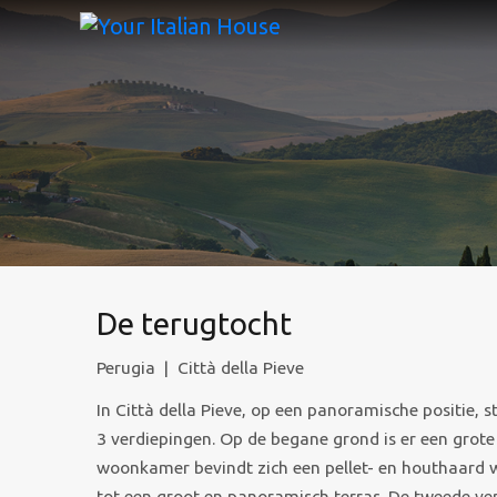
De terugtocht
Perugia
|
Città della Pieve
In Città della Pieve, op een panoramische positie, 
3 verdiepingen. Op de begane grond is er een gro
woonkamer bevindt zich een pellet- en houthaard 
tot een groot en panoramisch terras. De tweede ver