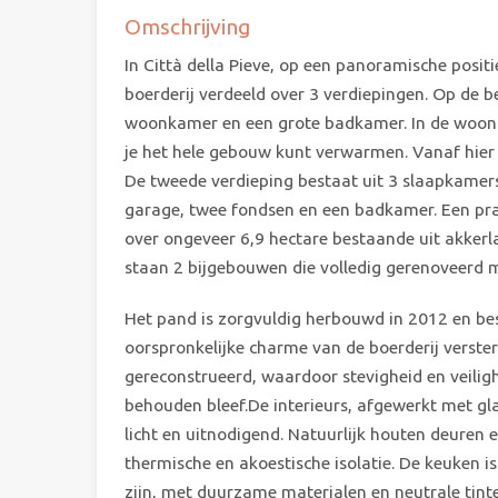
Omschrijving
In Città della Pieve, op een panoramische posit
boerderij verdeeld over 3 verdiepingen. Op de 
woonkamer en een grote badkamer. In de woonk
je het hele gebouw kunt verwarmen. Vanaf hier 
De tweede verdieping bestaat uit 3 slaapkamers,
garage, twee fondsen en een badkamer. Een prac
over ongeveer 6,9 hectare bestaande uit akkerl
staan 2 bijgebouwen die volledig gerenoveerd
Het pand is zorgvuldig herbouwd in 2012 en be
oorspronkelijke charme van de boerderij verste
gereconstrueerd, waardoor stevigheid en veiligh
behouden bleef.De interieurs, afgewerkt met gla
licht en uitnodigend. Natuurlijk houten deure
thermische en akoestische isolatie. De keuken i
zijn, met duurzame materialen en neutrale tint