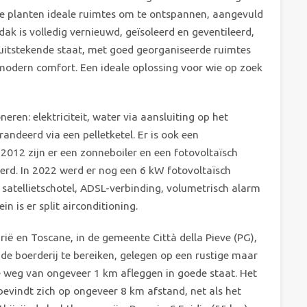
e planten ideale ruimtes om te ontspannen, aangevuld
ak is volledig vernieuwd, geïsoleerd en geventileerd,
 uitstekende staat, met goed georganiseerde ruimtes
n modern comfort. Een ideale oplossing voor wie op zoek
eren: elektriciteit, water via aansluiting op het
deerd via een pelletketel. Er is ook een
012 zijn er een zonneboiler en een fotovoltaïsch
rd. In 2022 werd er nog een 6 kW fotovoltaïsch
t satellietschotel, ADSL-verbinding, volumetrisch alarm
n is er split airconditioning.
ië en Toscane, in de gemeente Città della Pieve (PG),
e boerderij te bereiken, gelegen op een rustige maar
de weg van ongeveer 1 km afleggen in goede staat. Het
 bevindt zich op ongeveer 8 km afstand, net als het