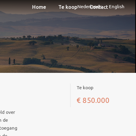
Nederlands
English
Home
Te koop
Contact
Te koop
€ 850.000
eld over
n de
 toegang
n de