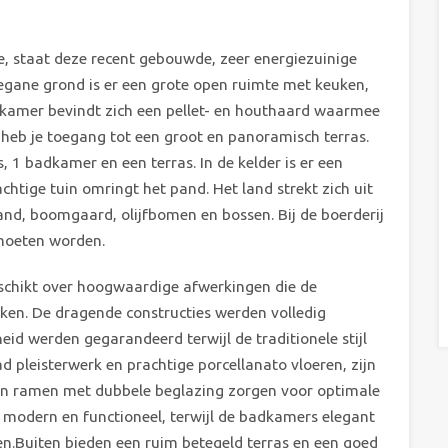
ie, staat deze recent gebouwde, zeer energiezuinige
begane grond is er een grote open ruimte met keuken,
amer bevindt zich een pellet- en houthaard waarmee
heb je toegang tot een groot en panoramisch terras.
 1 badkamer en een terras. In de kelder is er een
htige tuin omringt het pand. Het land strekt zich uit
and, boomgaard, olijfbomen en bossen. Bij de boerderij
 moeten worden.
schikt over hoogwaardige afwerkingen die de
rken. De dragende constructies werden volledig
eid werden gegarandeerd terwijl de traditionele stijl
d pleisterwerk en prachtige porcellanato vloeren, zijn
n en ramen met dubbele beglazing zorgen voor optimale
s modern en functioneel, terwijl de badkamers elegant
en.Buiten bieden een ruim betegeld terras en een goed