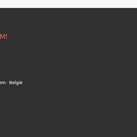
OM!
em · België