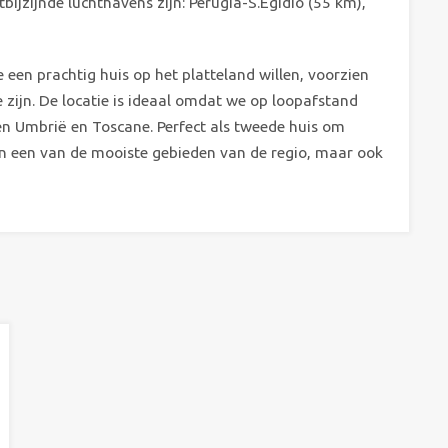
tbijzijnde luchthavens zijn: Perugia-S.Egidio (55 km),
e een prachtig huis op het platteland willen, voorzien
e zijn. De locatie is ideaal omdat we op loopafstand
sen Umbrië en Toscane. Perfect als tweede huis om
n een van de mooiste gebieden van de regio, maar ook