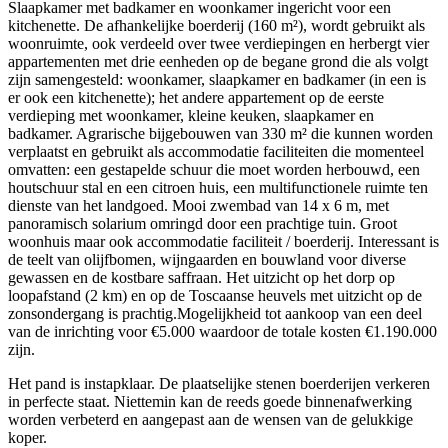
Slaapkamer met badkamer en woonkamer ingericht voor een
kitchenette. De afhankelijke boerderij (160 m²), wordt gebruikt als
woonruimte, ook verdeeld over twee verdiepingen en herbergt vier
appartementen met drie eenheden op de begane grond die als volgt
zijn samengesteld: woonkamer, slaapkamer en badkamer (in een is
er ook een kitchenette); het andere appartement op de eerste
verdieping met woonkamer, kleine keuken, slaapkamer en
badkamer. Agrarische bijgebouwen van 330 m² die kunnen worden
verplaatst en gebruikt als accommodatie faciliteiten die momenteel
omvatten: een gestapelde schuur die moet worden herbouwd, een
houtschuur stal en een citroen huis, een multifunctionele ruimte ten
dienste van het landgoed. Mooi zwembad van 14 x 6 m, met
panoramisch solarium omringd door een prachtige tuin. Groot
woonhuis maar ook accommodatie faciliteit / boerderij. Interessant is
de teelt van olijfbomen, wijngaarden en bouwland voor diverse
gewassen en de kostbare saffraan. Het uitzicht op het dorp op
loopafstand (2 km) en op de Toscaanse heuvels met uitzicht op de
zonsondergang is prachtig.Mogelijkheid tot aankoop van een deel
van de inrichting voor €5.000 waardoor de totale kosten €1.190.000
zijn.
Het pand is instapklaar. De plaatselijke stenen boerderijen verkeren
in perfecte staat. Niettemin kan de reeds goede binnenafwerking
worden verbeterd en aangepast aan de wensen van de gelukkige
koper.