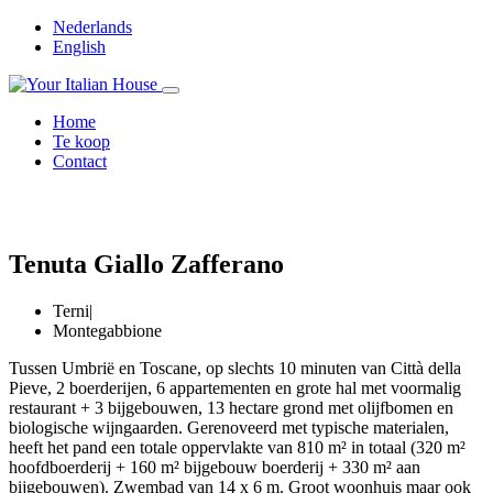
Nederlands
English
Home
Te koop
Contact
Tenuta Giallo Zafferano
Terni
|
Montegabbione
Tussen Umbrië en Toscane, op slechts 10 minuten van Città della
Pieve, 2 boerderijen, 6 appartementen en grote hal met voormalig
restaurant + 3 bijgebouwen, 13 hectare grond met olijfbomen en
biologische wijngaarden. Gerenoveerd met typische materialen,
heeft het pand een totale oppervlakte van 810 m² in totaal (320 m²
hoofdboerderij + 160 m² bijgebouw boerderij + 330 m² aan
bijgebouwen). Zwembad van 14 x 6 m. Groot woonhuis maar ook