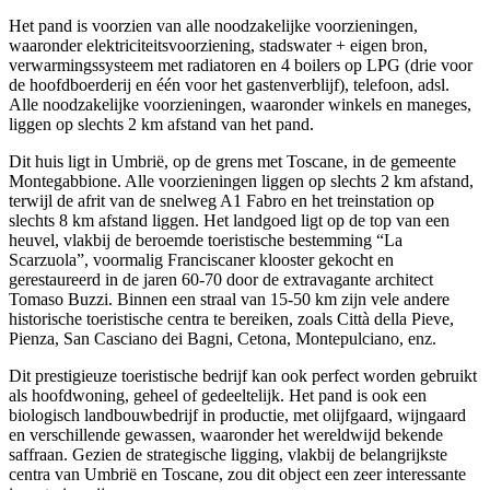
Het pand is voorzien van alle noodzakelijke voorzieningen,
waaronder elektriciteitsvoorziening, stadswater + eigen bron,
verwarmingssysteem met radiatoren en 4 boilers op LPG (drie voor
de hoofdboerderij en één voor het gastenverblijf), telefoon, adsl.
Alle noodzakelijke voorzieningen, waaronder winkels en maneges,
liggen op slechts 2 km afstand van het pand.
Dit huis ligt in Umbrië, op de grens met Toscane, in de gemeente
Montegabbione. Alle voorzieningen liggen op slechts 2 km afstand,
terwijl de afrit van de snelweg A1 Fabro en het treinstation op
slechts 8 km afstand liggen. Het landgoed ligt op de top van een
heuvel, vlakbij de beroemde toeristische bestemming “La
Scarzuola”, voormalig Franciscaner klooster gekocht en
gerestaureerd in de jaren 60-70 door de extravagante architect
Tomaso Buzzi. Binnen een straal van 15-50 km zijn vele andere
historische toeristische centra te bereiken, zoals Città della Pieve,
Pienza, San Casciano dei Bagni, Cetona, Montepulciano, enz.
Dit prestigieuze toeristische bedrijf kan ook perfect worden gebruikt
als hoofdwoning, geheel of gedeeltelijk. Het pand is ook een
biologisch landbouwbedrijf in productie, met olijfgaard, wijngaard
en verschillende gewassen, waaronder het wereldwijd bekende
saffraan. Gezien de strategische ligging, vlakbij de belangrijkste
centra van Umbrië en Toscane, zou dit object een zeer interessante