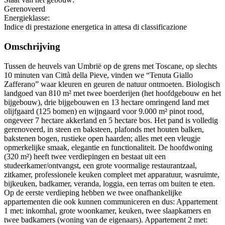
Gerenoveerd
Energieklasse:
Indice di prestazione energetica in attesa di classificazione
Omschrijving
Tussen de heuvels van Umbrië op de grens met Toscane, op slechts
10 minuten van Città della Pieve, vinden we “Tenuta Giallo
Zafferano” waar kleuren en geuren de natuur ontmoeten. Biologisch
landgoed van 810 m² met twee boerderijen (het hoofdgebouw en het
bijgebouw), drie bijgebouwen en 13 hectare omringend land met
olijfgaard (125 bomen) en wijngaard voor 9.000 m² pinot rood,
ongeveer 7 hectare akkerland en 5 hectare bos. Het pand is volledig
gerenoveerd, in steen en baksteen, plafonds met houten balken,
bakstenen bogen, rustieke open haarden; alles met een vleugje
opmerkelijke smaak, elegantie en functionaliteit. De hoofdwoning
(320 m²) heeft twee verdiepingen en bestaat uit een
studeerkamer/ontvangst, een grote voormalige restaurantzaal,
zitkamer, professionele keuken compleet met apparatuur, wasruimte,
bijkeuken, badkamer, veranda, loggia, een terras om buiten te eten.
Op de eerste verdieping hebben we twee onafhankelijke
appartementen die ook kunnen communiceren en dus: Appartement
1 met: inkomhal, grote woonkamer, keuken, twee slaapkamers en
twee badkamers (woning van de eigenaars). Appartement 2 met: