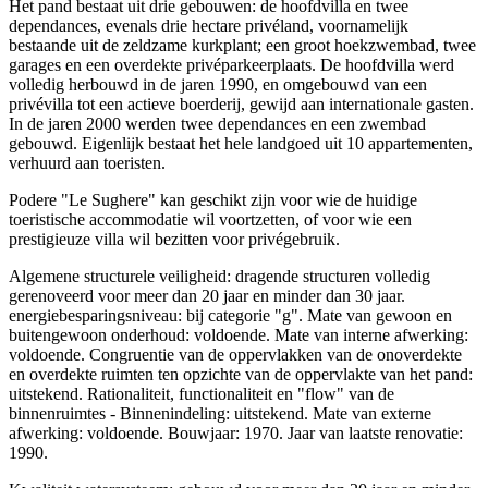
Het pand bestaat uit drie gebouwen: de hoofdvilla en twee
dependances, evenals drie hectare privéland, voornamelijk
bestaande uit de zeldzame kurkplant; een groot hoekzwembad, twee
garages en een overdekte privéparkeerplaats. De hoofdvilla werd
volledig herbouwd in de jaren 1990, en omgebouwd van een
privévilla tot een actieve boerderij, gewijd aan internationale gasten.
In de jaren 2000 werden twee dependances en een zwembad
gebouwd. Eigenlijk bestaat het hele landgoed uit 10 appartementen,
verhuurd aan toeristen.
Podere "Le Sughere" kan geschikt zijn voor wie de huidige
toeristische accommodatie wil voortzetten, of voor wie een
prestigieuze villa wil bezitten voor privégebruik.
Algemene structurele veiligheid: dragende structuren volledig
gerenoveerd voor meer dan 20 jaar en minder dan 30 jaar.
energiebesparingsniveau: bij categorie "g". Mate van gewoon en
buitengewoon onderhoud: voldoende. Mate van interne afwerking:
voldoende. Congruentie van de oppervlakken van de onoverdekte
en overdekte ruimten ten opzichte van de oppervlakte van het pand:
uitstekend. Rationaliteit, functionaliteit en "flow" van de
binnenruimtes - Binnenindeling: uitstekend. Mate van externe
afwerking: voldoende. Bouwjaar: 1970. Jaar van laatste renovatie:
1990.