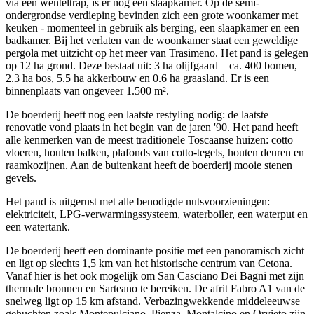
via een wenteltrap, is er nog een slaapkamer. Op de semi-
ondergrondse verdieping bevinden zich een grote woonkamer met
keuken - momenteel in gebruik als berging, een slaapkamer en een
badkamer. Bij het verlaten van de woonkamer staat een geweldige
pergola met uitzicht op het meer van Trasimeno. Het pand is gelegen
op 12 ha grond. Deze bestaat uit: 3 ha olijfgaard – ca. 400 bomen,
2.3 ha bos, 5.5 ha akkerbouw en 0.6 ha graasland. Er is een
binnenplaats van ongeveer 1.500 m².
De boerderij heeft nog een laatste restyling nodig: de laatste
renovatie vond plaats in het begin van de jaren '90. Het pand heeft
alle kenmerken van de meest traditionele Toscaanse huizen: cotto
vloeren, houten balken, plafonds van cotto-tegels, houten deuren en
raamkozijnen. Aan de buitenkant heeft de boerderij mooie stenen
gevels.
Het pand is uitgerust met alle benodigde nutsvoorzieningen:
elektriciteit, LPG-verwarmingssysteem, waterboiler, een waterput en
een watertank.
De boerderij heeft een dominante positie met een panoramisch zicht
en ligt op slechts 1,5 km van het historische centrum van Cetona.
Vanaf hier is het ook mogelijk om San Casciano Dei Bagni met zijn
thermale bronnen en Sarteano te bereiken. De afrit Fabro A1 van de
snelweg ligt op 15 km afstand. Verbazingwekkende middeleeuwse
gehuchten zoals Montepulciano, Pienza, Montalcino en Orvieto zijn