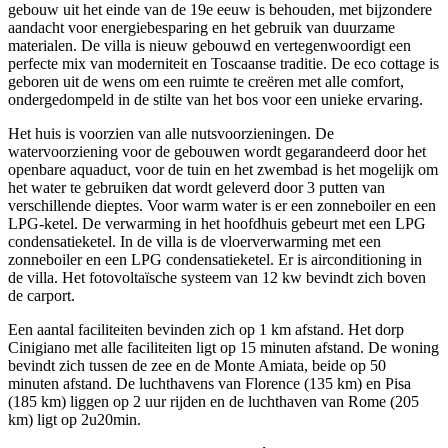
gebouw uit het einde van de 19e eeuw is behouden, met bijzondere
aandacht voor energiebesparing en het gebruik van duurzame
materialen. De villa is nieuw gebouwd en vertegenwoordigt een
perfecte mix van moderniteit en Toscaanse traditie. De eco cottage is
geboren uit de wens om een ruimte te creëren met alle comfort,
ondergedompeld in de stilte van het bos voor een unieke ervaring.
Het huis is voorzien van alle nutsvoorzieningen. De
watervoorziening voor de gebouwen wordt gegarandeerd door het
openbare aquaduct, voor de tuin en het zwembad is het mogelijk om
het water te gebruiken dat wordt geleverd door 3 putten van
verschillende dieptes. Voor warm water is er een zonneboiler en een
LPG-ketel. De verwarming in het hoofdhuis gebeurt met een LPG
condensatieketel. In de villa is de vloerverwarming met een
zonneboiler en een LPG condensatieketel. Er is airconditioning in
de villa. Het fotovoltaïsche systeem van 12 kw bevindt zich boven
de carport.
Een aantal faciliteiten bevinden zich op 1 km afstand. Het dorp
Cinigiano met alle faciliteiten ligt op 15 minuten afstand. De woning
bevindt zich tussen de zee en de Monte Amiata, beide op 50
minuten afstand. De luchthavens van Florence (135 km) en Pisa
(185 km) liggen op 2 uur rijden en de luchthaven van Rome (205
km) ligt op 2u20min.