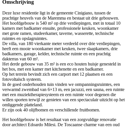
Omschrijving
Deze luxe residentie ligt in de gemeente Cinigiano, tussen de
prachtige heuvels van de Maremma en bestaat uit drie gebouwen.
Het hoofdgebouw is 540 m² op drie verdiepingen, met in totaal 10
kamers met badkamer ensuite, professionele keuken, woonkamer
met grote ramen, studeerkamer, taverne, wasserette, technische
ruimtes en opslagruimtes.
De villa, van 180 vierkante meter verdeeld over drie verdiepingen,
heeft een mooie woonkamer met keuken, twee slaapkamers, drie
badkamers, garage, kelder, technische ruimte en een prachtig
dakterras van 60 m².
Het derde gebouw van 35 m² is een eco houten huisje genesteld in
het bos, met een kamer met kitchenette en een badkamer.
Op het terrein bevindt zich een carport met 12 plaatsen en een
fotovoltaïsch systeem.
In de goed onderhouden tuin vinden we ontspanningsruimtes, een
verwarmd zwembad van 6×13 m, een jacuzzi, een sauna, een ruimte
met een muziektherapiesysteem en een ruimte voor degenen die
willen sporten terwijl ze genieten van een spectaculair uitzicht op het
omliggende platteland.
Er zijn ook 40 olijfbomen en verschillende fruitbomen.
Het hoofdgebouw is het resultaat van een zorgvuldige renovatie
door architect Edoardo Milesi. De Toscaanse charme van een oud