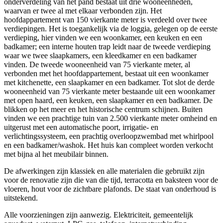
onderverdeling van het pand bestaat uit drie wooneenheden,
waarvan er twee al met elkaar verbonden zijn. Het
hoofdappartement van 150 vierkante meter is verdeeld over twee
verdiepingen. Het is toegankelijk via de loggia, gelegen op de eerste
verdieping, hier vinden we een woonkamer, een keuken en een
badkamer; een interne houten trap leidt naar de tweede verdieping
waar we twee slaapkamers, een kleedkamer en een badkamer
vinden. De tweede wooneenheid van 75 vierkante meter, al
verbonden met het hoofdappartement, bestaat uit een woonkamer
met kitchenette, een slaapkamer en een badkamer. Tot slot de derde
wooneenheid van 75 vierkante meter bestaande uit een woonkamer
met open haard, een keuken, een slaapkamer en een badkamer. De
blikken op het meer en het historische centrum schijnen. Buiten
vinden we een prachtige tuin van 2.500 vierkante meter omheind en
uitgerust met een automatische poort, irrigatie- en
verlichtingssysteem, een prachtig overloopzwembad met whirlpool
en een badkamer/washok. Het huis kan compleet worden verkocht
met bijna al het meubilair binnen.
De afwerkingen zijn klassiek en alle materialen die gebruikt zijn
voor de renovatie zijn die van die tijd, terracotta en baksteen voor de
vloeren, hout voor de zichtbare plafonds. De staat van onderhoud is
uitstekend.
Alle voorzieningen zijn aanwezig. Elektriciteit, gemeentelijk