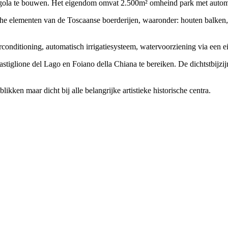
pergola te bouwen. Het eigendom omvat 2.500m² omheind park met auto
sche elementen van de Toscaanse boerderijen, waaronder: houten balken
rconditioning, automatisch irrigatiesysteem, watervoorziening via ee
tiglione del Lago en Foiano della Chiana te bereiken. De dichtstbijzi
ikken maar dicht bij alle belangrijke artistieke historische centra.