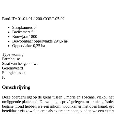
Pand-ID:
01-01-01-1200-CORT-05-02
Slaapkamers
5
Badkamers
5
Bouwjaar
1800
Bewoonbaar oppervlakte
294,6 m²
Oppervlakte
0,25 ha
Type woning:
Farmhouse
Staat van het gebouw:
Gerenoveerd
Energieklasse:
F.
Omschrijving
Deze boerderij ligt op de grens tussen Umbrië en Toscane, vlakbij het
omliggende platteland. De woning is privé gelegen, maar niet geïsolee
begane grond hebben we een inkom, woonkamer met open haard, grote 
bereikbaar via zowel interne als externe trappen, vinden we een exte