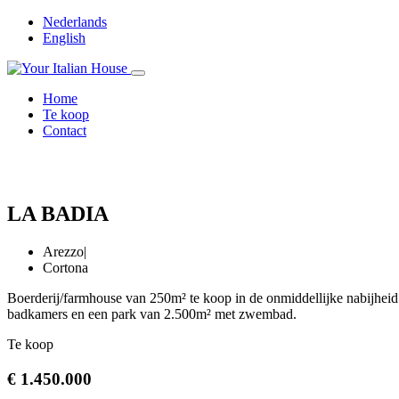
Nederlands
English
Home
Te koop
Contact
LA BADIA
Arezzo
|
Cortona
Boerderij/farmhouse van 250m² te koop in de onmiddellijke nabijheid
badkamers en een park van 2.500m² met zwembad.
Te koop
€ 1.450.000