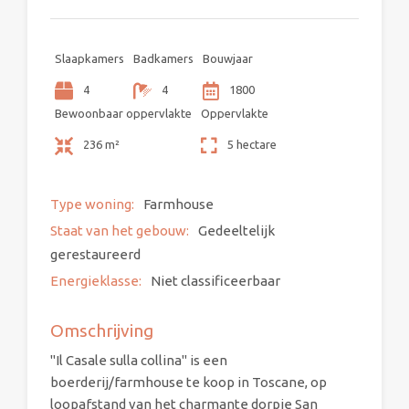
Slaapkamers
Badkamers
Bouwjaar
4
4
1800
Bewoonbaar oppervlakte
Oppervlakte
236 m²
5 hectare
Type woning:
Farmhouse
Staat van het gebouw:
Gedeeltelijk
gerestaureerd
Energieklasse:
Niet classificeerbaar
Omschrijving
"Il Casale sulla collina" is een
boerderij/farmhouse te koop in Toscane, op
loopafstand van het charmante dorpje San