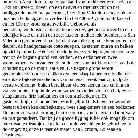
buurt van Acqualoreto, op loopafstand van middeleeuwse steden als
Todi en Orvieto, boven op een heuvel en met uitzicht op het
omliggende prachtige panorama, heeft San Valentino een dominante
positie. Het landgoed is verdeeld in het 400 m² grote hoofdkasteel
en het 100 m² grote gastenverblijf. Gebouwd als
benedictijnenklooster in de dertiende eeuw, getransformeerd in een
adellijke kaste en nu in een zeer luxe en traditionele boerderij, is San
Valentino gerenoveerd met behoud van alle originele kenmerken: de
deuren, de handgemaakte cotto stoepen, de stenen muren en balken
op zicht plafonds. Het is verdeeld in twee verdiepingen en een toren,
met op de begane grond een keuken, een eetkamer en twee
woonkamers, waarvan één de oude kerk van het klooster is, zoals de
schildering op de muur laat zien. De begane grond wordt
gecompleteerd door een bijkeuken, een slaapkamer, een badkamer
en enkele bijkeukens die ook van buitenaf bereikbaar zijn. Op de
eerste verdieping, buiten bereikbaar via een stenen trap en binnen
via een houten trap in de woonkamer, bevinden zich een hal, twee
slaapkamers, drie badkamers en een studeerkamer. Het
gastenverblijf, dat momenteel wordt gebruikt als bewakerswoning,
bestaat uit een keuken/eetkamer, twee slaapkamers en een badkamer.
De boerderij wordt omringd door een park van 5 hectare dat privacy
en rust garandeert. Dankzij de goede ligging is het ook mogelijk om
interessante uitstapjes te maken naar de verschillende gehuchten in
de omgeving of zelfs naar de meren van Corbara, Bolsena en
Trasimeno.