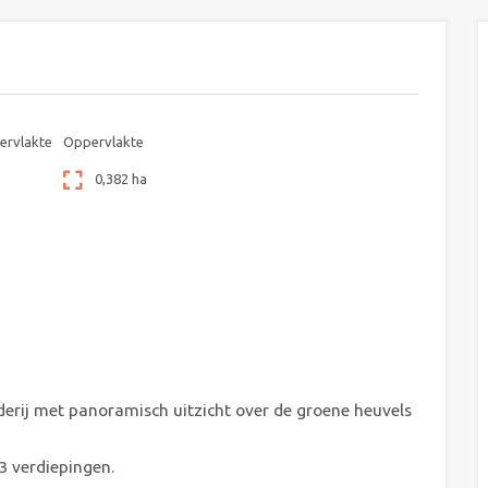
ervlakte
Oppervlakte
0,382 ha
rderij met panoramisch uitzicht over de groene heuvels
3 verdiepingen.