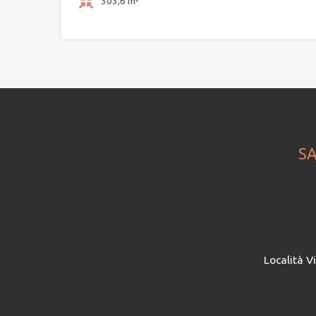
303,6 m²
SA
Località V