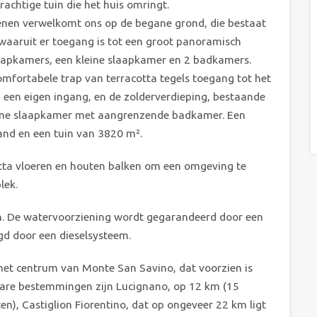
rachtige tuin die het huis omringt.
tenen verwelkomt ons op de begane grond, die bestaat
aaruit er toegang is tot een groot panoramisch
laapkamers, een kleine slaapkamer en 2 badkamers.
omfortabele trap van terracotta tegels toegang tot het
 een eigen ingang, en de zolderverdieping, bestaande
eine slaapkamer met aangrenzende badkamer. Een
nd en een tuin van 3820 m².
otta vloeren en houten balken om een omgeving te
lek.
en. De watervoorziening wordt gegarandeerd door een
gd door een dieselsysteem.
het centrum van Monte San Savino, dat voorzien is
ikbare bestemmingen zijn Lucignano, op 12 km (15
n), Castiglion Fiorentino, dat op ongeveer 22 km ligt