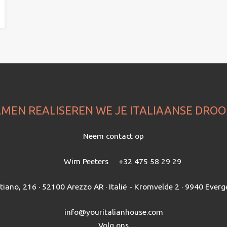
MEN REALISEREN WE JE ITALIAANSE DRO
Neem contact op
Wim Peeters
+32 475 58 29 29
itiano, 216 · 52100 Arezzo AR · Italië - Kromvelde 2 · 9940 Everg
info@youritalianhouse.com
Volg ons