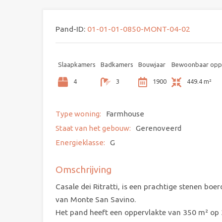
Pand-ID:
01-01-01-0850-MONT-04-02
Slaapkamers
Badkamers
Bouwjaar
Bewoonbaar opp
4
3
1900
449.4 m²
Type woning:
Farmhouse
Staat van het gebouw:
Gerenoveerd
Energieklasse:
G
Omschrijving
Casale dei Ritratti, is een prachtige stenen boe
van Monte San Savino.
Het pand heeft een oppervlakte van 350 m² op 