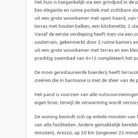
Het huis is toegankelijk via een grindpad in de p
Een elegante en ruime portiek met zichtbare s
uit een grote woonkamer met open haard, van w
terras met houten balken, een kitchenette, 2 s
Vanaf de eerste verdieping heeft men via een c
souterrain, gekenmerkt door 2 ruime kamers en
uit een grote woonkamer met terras en een kl
prachtig zwembad van 6×12 completeert het pa
De mooi gerestaureerde boerderij heeft terrac
creëren die in harmonie is met de sfeer van de p
Het pand is voorzien van alle nutsvoorziening
eigen bron, terwijl de verwarming wordt verzor
De woning bevindt zich op enkele minuten van 
van alle faciliteiten. Andere gemakkelijk bere
minuten), Arezzo, op 20 km (ongeveer 25 minute