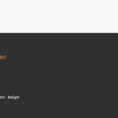
OM!
em · België