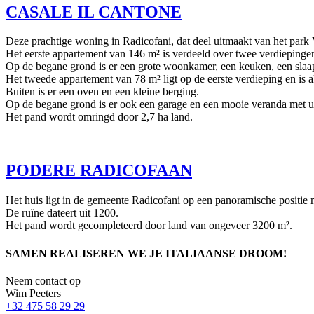
CASALE IL CANTONE
Deze prachtige woning in Radicofani, dat deel uitmaakt van het park V
Het eerste appartement van 146 m² is verdeeld over twee verdiepinge
Op de begane grond is er een grote woonkamer, een keuken, een slaap
Het tweede appartement van 78 m² ligt op de eerste verdieping en is
Buiten is er een oven en een kleine berging.
Op de begane grond is er ook een garage en een mooie veranda met uit
Het pand wordt omringd door 2,7 ha land.
PODERE RADICOFAAN
Het huis ligt in de gemeente Radicofani op een panoramische positie m
De ruïne dateert uit 1200.
Het pand wordt gecompleteerd door land van ongeveer 3200 m².
SAMEN REALISEREN WE JE ITALIAANSE DROOM!
Neem contact op
Wim Peeters
+32 475 58 29 29