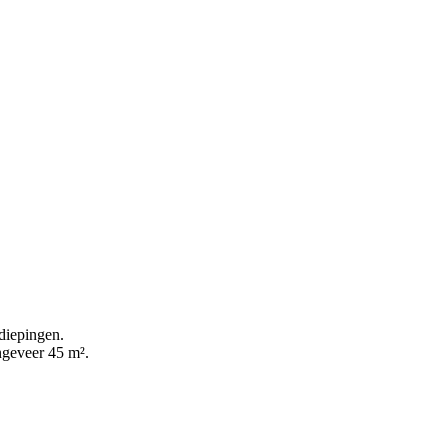
rdiepingen.
ngeveer 45 m².