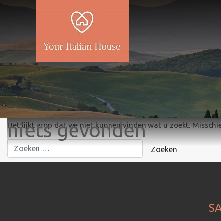
niets gevonden
Het lijkt erop dat we niet kunnen vinden wat u zoekt. Misschi
SA